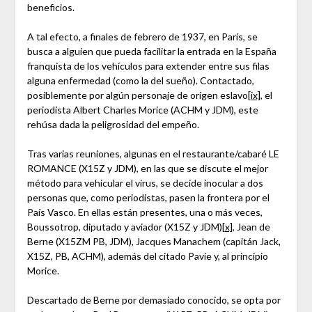
beneficios.
A tal efecto, a finales de febrero de 1937, en París, se
busca a alguien que pueda facilitar la entrada en la España
franquista de los vehículos para extender entre sus filas
alguna enfermedad (como la del sueño). Contactado,
posiblemente por algún personaje de origen eslavo
[ix]
, el
periodista Albert Charles Morice (ACHM y JDM), este
rehúsa dada la peligrosidad del empeño.
Tras varias reuniones, algunas en el restaurante/cabaré LE
ROMANCE (X15Z y JDM), en las que se discute el mejor
método para vehicular el virus, se decide inocular a dos
personas que, como periodistas, pasen la frontera por el
País Vasco. En ellas están presentes, una o más veces,
Boussotrop, diputado y aviador (X15Z y JDM)
[x]
, Jean de
Berne (X15ZM PB, JDM), Jacques Manachem (capitán Jack,
X15Z, PB, ACHM), además del citado Pavie y, al principio
Morice.
Descartado de Berne por demasiado conocido, se opta por