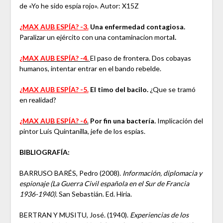
de «Yo he sido espía rojo». Autor: X15Z
¿MAX AUB ESPÍA? -3.
Una enfermedad contagiosa.
Paralizar un ejército con una contaminacion morta
l.
¿MAX AUB ESPÍA? -4.
El paso de frontera. Dos cobayas
humanos, intentar entrar en el bando rebelde.
¿MAX AUB ESPÍA? -5.
El timo del bacilo.
¿Que se tramó
en realidad?
¿MAX AUB ESPÍA? -6
.
Por fin una bactería.
Implicación del
pintor Luís Quintanilla, jefe de los espías.
BIBLIOGRAFÍA:
BARRUSO BARÉS, Pedro (2008).
Información, diplomacia y
espionaje (La Guerra Civil española en el Sur de Francia
1936-1940).
San Sebastián. Ed. Hiria.
BERTRAN Y MUSITU, José. (1940).
Experiencias de los