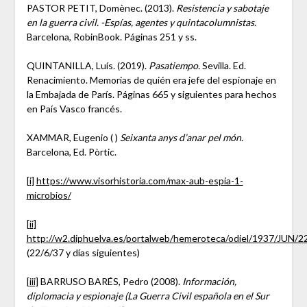
PASTOR PETIT, Domènec. (2013).
Resistencia y sabotaje
en la guerra civil. -Espías, agentes y quintacolumnistas.
Barcelona, RobinBook. Páginas 251 y ss.
QUINTANILLA, Luís. (2019).
Pasatiempo.
Sevilla. Ed.
Renacimiento. Memorias de quién era jefe del espionaje en
la Embajada de París. Páginas 665 y siguientes para hechos
en País Vasco francés.
XAMMAR, Eugenio ( )
Seixanta anys d’anar pel món.
Barcelona, Ed. Pòrtic.
[i]
https://www.visorhistoria.com/max-aub-espia-1-
microbios/
[ii]
http://w2.diphuelva.es/portalweb/hemeroteca/odiel/1937/JUN/2
(22/6/37 y días siguientes)
[iii]
BARRUSO BARÉS, Pedro (2008).
Información,
diplomacia y espionaje (La Guerra Civil española en el Sur