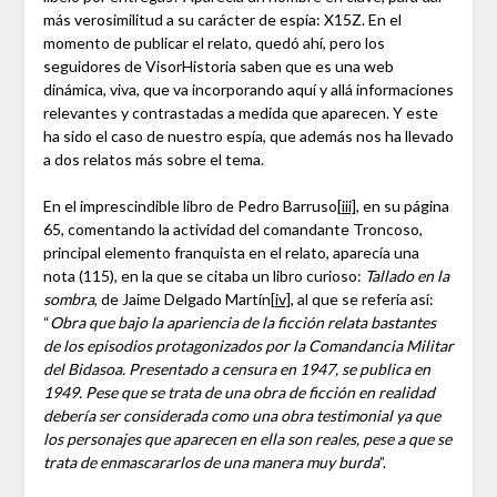
más verosimilitud a su carácter de espía: X15Z. En el
momento de publicar el relato, quedó ahí, pero los
seguidores de VisorHistoria saben que es una web
dinámica, viva, que va incorporando aquí y allá informaciones
relevantes y contrastadas a medida que aparecen. Y este
ha sido el caso de nuestro espía, que además nos ha llevado
a dos relatos más sobre el tema.
En el imprescindible libro de Pedro Barruso
[iii]
, en su página
65, comentando la actividad del comandante Troncoso,
principal elemento franquista en el relato, aparecía una
nota (115), en la que se citaba un libro curioso:
Tallado en la
sombra
, de Jaime Delgado Martín
[iv]
, al que se refería así:
“
Obra que bajo la apariencia de la ficción relata bastantes
de los episodios protagonizados por la Comandancia Militar
del Bidasoa. Presentado a censura en 1947, se publica en
1949. Pese que se trata de una obra de ficción en realidad
debería ser considerada como una obra testimonial ya que
los personajes que aparecen en ella son reales, pese a que se
trata de enmascararlos de una manera muy burda
”.