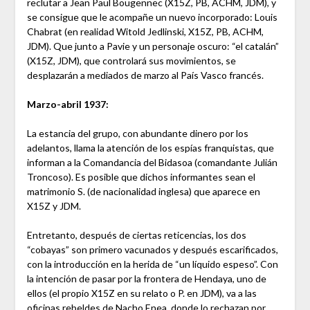
reclutar a Jean Paul Bougennec (X15Z, PB, ACHM, JDM), y
se consigue que le acompañe un nuevo incorporado: Louis
Chabrat (en realidad Witold Jedlinski, X15Z, PB, ACHM,
JDM). Que junto a Pavie y un personaje oscuro: “el catalán”
(X15Z, JDM), que controlará sus movimientos, se
desplazarán a mediados de marzo al País Vasco francés.
Marzo-abril 1937:
La estancia del grupo, con abundante dinero por los
adelantos, llama la atención de los espías franquistas, que
informan a la Comandancia del Bidasoa (comandante Julián
Troncoso). Es posible que dichos informantes sean el
matrimonio S. (de nacionalidad inglesa) que aparece en
X15Z y JDM.
Entretanto, después de ciertas reticencias, los dos
“cobayas” son primero vacunados y después escarificados,
con la introducción en la herida de “un líquido espeso”. Con
la intención de pasar por la frontera de Hendaya, uno de
ellos (el propio X15Z en su relato o P. en JDM), va a las
oficinas rebeldes de Nacho Enea, donde lo rechazan por