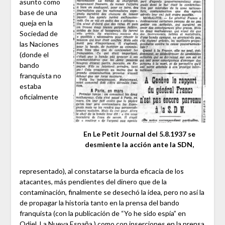
asunto como
base de una
queja en la
Sociedad de
las Naciones
(donde el
bando
franquista no
estaba
oficialmente
En Le Petit Journal del 5.8.1937 se
desmiente la acción ante la SDN,
representado), al constatarse la burda eficacia de los
atacantes, más pendientes del dinero que de la
contaminación, finalmente se desechó la idea, pero no así la
de propagar la historia tanto en la prensa del bando
franquista (con la publicación de “Yo he sido espía” en
Odiel, La Nueva España,) como con inserciones en la prensa