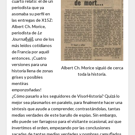
cuarto relato: el de un
periodista que ya
asomaba su perfil en
las entregas de X15Z:
Albert Ch. Morice,
periodista de
Le
Journal
[viii]
, uno de los
más leídos cotidianos
de Francia por aquél
entonces. ¡Cuatro
versiones para una
Albert Ch. Morice siguió de cerca
historia llena de zonas
toda la historia.
grises y posibles
mentiras
emponzoñadas!
¿Cómo pasarlo a los seguidores de VisorHistoria? Quizá lo
mejor sea plasmarlos en paralelo, para finalmente hacer una
síntesis que ayude a comprender, contrastándolas, tantas
medias verdades de este barullo de espías. Sin embargo,
ello puede ser farragoso para el visitante ocasional, así que
invertimos el orden, empezando por las conclusiones
sacadas de tantas medias verdades y nombres camuflados,