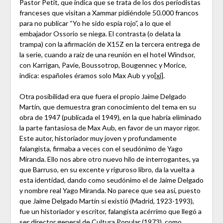
Pastor Petit, que indica que se trata de los dos periodistas
franceses que visitan a Xammar pidiéndole 50.000 francos
para no publicar “Yo he sido espía rojo”, a lo que el
embajador Ossorio se niega. El contrasta (o delata la
trampa) con la afirmación de X15Z en la tercera entrega de
la serie, cuando a raíz de una reunión en el hotel Windsor,
con Karrigan, Pavie, Boussotrop, Bougennec y Morice,
indica: españoles éramos solo Max Aub y yo
[xi]
.
Otra posibilidad era que fuera el propio Jaime Delgado
Martín, que demuestra gran conocimiento del tema en su
obra de 1947 (publicada el 1949), en la que habría eliminado
la parte fantasiosa de Max Aub, en favor de un mayor rigor.
Este autor, historiador muy joven y profundamente
falangista, firmaba a veces con el seudónimo de Yago
Miranda. Ello nos abre otro nuevo hilo de interrogantes, ya
que Barruso, en su excente y riguroso libro, da la vuelta a
esta identidad, dando como seudónimo el de Jaime Delgado
y nombre real Yago Miranda. No parece que sea así, puesto
que Jaime Delgado Martín sí existió (Madrid, 1923-1993),
fue un historiador y escritor, falangista acérrimo que llegó a
ser director general de Cultura Popular (1973), como