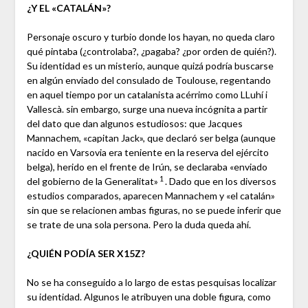
¿Y EL «CATALÁN»?
Personaje oscuro y turbio donde los hayan, no queda claro
qué pintaba (¿controlaba?, ¿pagaba? ¿por orden de quién?).
Su identidad es un misterio, aunque quizá podría buscarse
en algún enviado del consulado de Toulouse, regentando
en aquel tiempo por un catalanista acérrimo como LLuhí i
Vallescà. sin embargo, surge una nueva incógnita a partir
del dato que dan algunos estudiosos: que Jacques
Mannachem, «capitan Jack», que declaró ser belga (aunque
nacido en Varsovia era teniente en la reserva del ejército
belga), herido en el frente de Irún, se declaraba «enviado
1
del gobierno de la Generalitat»
. Dado que en los diversos
estudios comparados, aparecen Mannachem y «el catalán»
sin que se relacionen ambas figuras, no se puede inferir que
se trate de una sola persona. Pero la duda queda ahí.
¿QUIÉN PODÍA SER X15Z?
No se ha conseguido a lo largo de estas pesquisas localizar
su identidad. Algunos le atribuyen una doble figura, como