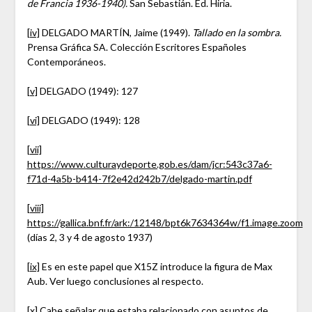
de Francia 1936-1940).
San Sebastián. Ed. Hiria.
[iv]
DELGADO MARTÍN, Jaime (1949).
Tallado en la sombra.
Prensa Gráfica SA. Colección Escritores Españoles
Contemporáneos.
[v]
DELGADO (1949): 127
[vi]
DELGADO (1949): 128
[vii]
https://www.culturaydeporte.gob.es/dam/jcr:543c37a6-
f71d-4a5b-b414-7f2e42d242b7/delgado-martin.pdf
[viii]
https://gallica.bnf.fr/ark:/12148/bpt6k7634364w/f1.image.zoom
(días 2, 3 y 4 de agosto 1937)
[ix]
Es en este papel que X15Z introduce la figura de Max
Aub. Ver luego conclusiones al respecto.
[x]
Cabe señalar que estaba relacionado con asuntos de