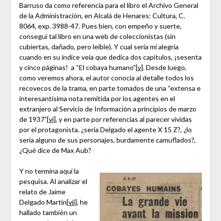
Barruso da como referencia para el libro el Archivo General
de la Administración, en Alcalá de Henares: Cultura, C.
8064, exp. 3988-47. Pues bien, con empeño y suerte,
conseguí tal libro en una web de coleccionistas (sin
cubiertas, dañado, pero leíble). Y cual sería mi alegría
cuando en su índice veía que dedica dos capítulos, ¡sesenta
y cinco páginas! a “El cobaya humano”
[v]
. Desde luego,
como veremos ahora, el autor conocía al detalle todos los
recovecos de la trama, en parte tomados de una “extensa e
interesantísima nota remitida por los agentes en el
extranjero al Servicio de Información a principios de marzo
de 1937”
[vi]
, y en parte por referencias al parecer vividas
por el protagonista. ¿sería Delgado el agente X 15 Z?, ¿lo
sería alguno de sus personajes, burdamente camuflados?,
¿Qué dice de Max Aub?
Y no termina aquí la
pesquisa. Al analizar el
relato de Jaime
Delgado Martín
[vii]
, he
hallado también un