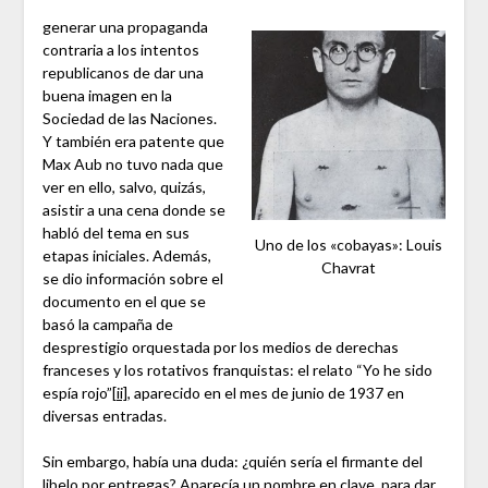
generar una propaganda
contraria a los intentos
republicanos de dar una
buena imagen en la
Sociedad de las Naciones.
Y también era patente que
Max Aub no tuvo nada que
ver en ello, salvo, quizás,
asistir a una cena donde se
habló del tema en sus
Uno de los «cobayas»: Louis
etapas iniciales. Además,
Chavrat
se dio información sobre el
documento en el que se
basó la campaña de
desprestigio orquestada por los medios de derechas
franceses y los rotativos franquistas: el relato “Yo he sido
espía rojo”
[ii]
, aparecido en el mes de junio de 1937 en
diversas entradas.
Sin embargo, había una duda: ¿quién sería el firmante del
libelo por entregas? Aparecía un nombre en clave, para dar