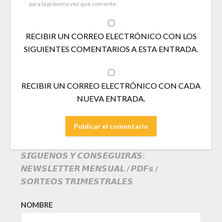
para la próxima vez que comente.
RECIBIR UN CORREO ELECTRÓNICO CON LOS
SIGUIENTES COMENTARIOS A ESTA ENTRADA.
RECIBIR UN CORREO ELECTRÓNICO CON CADA
NUEVA ENTRADA.
𝙎𝙄́𝙂𝙐𝙀𝙉𝙊𝙎 𝙔 𝘾𝙊𝙉𝙎𝙀𝙂𝙐𝙄𝙍𝘼́𝙎:
𝙉𝙀𝙒𝙎𝙇𝙀𝙏𝙏𝙀𝙍 𝙈𝙀𝙉𝙎𝙐𝘼𝙇 / 𝙋𝘿𝙁𝙨 /
𝙎𝙊𝙍𝙏𝙀𝙊𝙎 𝙏𝙍𝙄𝙈𝙀𝙎𝙏𝙍𝘼𝙇𝙀𝙎
NOMBRE