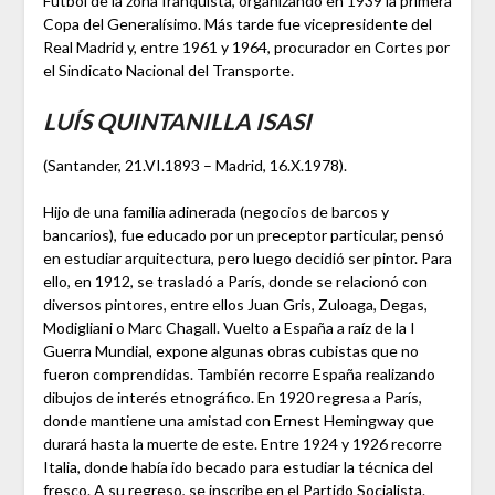
Fútbol de la zona franquista, organizando en 1939 la primera
Copa del Generalísimo. Más tarde fue vicepresidente del
Real Madrid y, entre 1961 y 1964, procurador en Cortes por
el Sindicato Nacional del Transporte.
LUÍS QUINTANILLA ISASI
(Santander, 21.VI.1893 – Madrid, 16.X.1978).
Hijo de una familia adinerada (negocios de barcos y
bancarios), fue educado por un preceptor particular, pensó
en estudiar arquitectura, pero luego decidió ser pintor. Para
ello, en 1912, se trasladó a París, donde se relacionó con
diversos pintores, entre ellos Juan Gris, Zuloaga, Degas,
Modigliani o Marc Chagall. Vuelto a España a raíz de la I
Guerra Mundial, expone algunas obras cubistas que no
fueron comprendidas. También recorre España realizando
dibujos de interés etnográfico. En 1920 regresa a París,
donde mantiene una amistad con Ernest Hemingway que
durará hasta la muerte de este. Entre 1924 y 1926 recorre
Italia, donde había ido becado para estudiar la técnica del
fresco. A su regreso, se inscribe en el Partido Socialista.