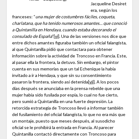
Jacqueline Desiret
era, según los
franceses: “
una mujer de costumbres fáciles, coqueta,
charlatana, que ha tenido numerosos amantes… que conoció
a Quintanilla en Hendaya, cuando estaba decorando el
consulado de España
”
[vi]
. Una de las versiones nos dice que
entre dichos amantes figuraba también un oficial falangista,
al que Quintanilla pidió que contactara para obtener
información sobre la actividad de Troncoso en Francia. Este,
al pasar ella la frontera, la detuvo. Sin embargo, el pintor
cuenta en sus memorias que un tal Echenique la había
invitado a ir a Hendaya, y que sin su consentimiento
pasaron la frontera, siendo así detenida
[vii]
. A los pocos
días después se anunciaba en la prensa rebelde que una
mujer había sido fusilada por espía, lo cual no fue cierto,
pero sumió a Quintanilla en una fuerte depresión. La
retorcida estrategia de Troncoso llevó a informar también
del fusilamiento del oficial falangista, lo que no era más que
un montaje, puesto que meses después, al susodicho
oficial se le prohibirá la entrada en Francia. Al parecer
Quintanilla contactó directamente con Troncoso para