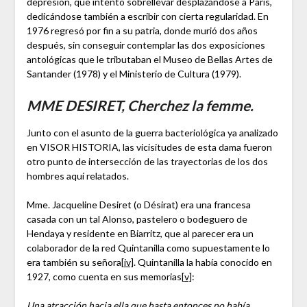
depresión, que intento sobrellevar desplazándose a París,
dedicándose también a escribir con cierta regularidad. En
1976 regresó por fin a su patria, donde murió dos años
después, sin conseguir contemplar las dos exposiciones
antológicas que le tributaban el Museo de Bellas Artes de
Santander (1978) y el Ministerio de Cultura (1979).
MME DESIRET, Cherchez la femme.
Junto con el asunto de la guerra bacteriológica ya analizado
en VISOR HISTORIA, las vicisitudes de esta dama fueron
otro punto de intersección de las trayectorias de los dos
hombres aquí relatados.
Mme. Jacqueline Desiret (o Désirat) era una francesa
casada con un tal Alonso, pastelero o bodeguero de
Hendaya y residente en Biarritz, que al parecer era un
colaborador de la red Quintanilla como supuestamente lo
era también su señora
[iv]
. Quintanilla la había conocido en
1927, como cuenta en sus memorias
[v]
:
Una atracción hacia ella que hasta entonces no había