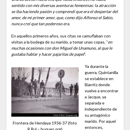
sentido con mis diversas aventuras femeninas: la atracción
se iba haciendo pasión y comprendí que era el despertar del
amor, de mi primer amor, que, como dijo Alfonso el Sabio,
nunca creí que tan poderoso era.
En aquellos primeros años, sus citas se camuflaban con
visitas a la bodega de su marido, a tomar unas copas, “
en
muchas ocasiones con don Miguel de Unamuno, al que le
gustaba hablar y hacer pajaritas de papel
”.
Ya durante la
guerra, Quintanilla
se establece en
Biarritz donde
vuelve a encontrar
a Jacque, ya
separada e
independiente de
su antagónico
marido. Por aquel
Frontera de Hendaya 1936-37 (foto
entonces,
R.Rul – buques.org)