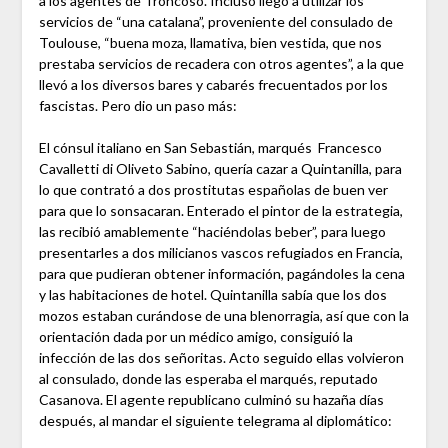
a los agentes de Troncoso. Incluso llegó a utilizar los
servicios de “una catalana”, proveniente del consulado de
Toulouse, “buena moza, llamativa, bien vestida, que nos
prestaba servicios de recadera con otros agentes”, a la que
llevó a los diversos bares y cabarés frecuentados por los
fascistas. Pero dio un paso más:
El cónsul italiano en San Sebastián, marqués Francesco
Cavalletti di Oliveto Sabino, quería cazar a Quintanilla, para
lo que contrató a dos prostitutas españolas de buen ver
para que lo sonsacaran. Enterado el pintor de la estrategia,
las recibió amablemente “haciéndolas beber”, para luego
presentarles a dos milicianos vascos refugiados en Francia,
para que pudieran obtener información, pagándoles la cena
y las habitaciones de hotel. Quintanilla sabía que los dos
mozos estaban curándose de una blenorragia, así que con la
orientación dada por un médico amigo, consiguió la
infección de las dos señoritas. Acto seguido ellas volvieron
al consulado, donde las esperaba el marqués, reputado
Casanova. El agente republicano culminó su hazaña días
después, al mandar el siguiente telegrama al diplomático: