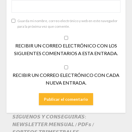
Guarda mi nombre, correo electrónico y web en este navegador
para la próxima vez que comente.
RECIBIR UN CORREO ELECTRÓNICO CON LOS
SIGUIENTES COMENTARIOS A ESTA ENTRADA.
RECIBIR UN CORREO ELECTRÓNICO CON CADA
NUEVA ENTRADA.
𝙎𝙄́𝙂𝙐𝙀𝙉𝙊𝙎 𝙔 𝘾𝙊𝙉𝙎𝙀𝙂𝙐𝙄𝙍𝘼́𝙎:
𝙉𝙀𝙒𝙎𝙇𝙀𝙏𝙏𝙀𝙍 𝙈𝙀𝙉𝙎𝙐𝘼𝙇 / 𝙋𝘿𝙁𝙨 /
𝙎𝙊𝙍𝙏𝙀𝙊𝙎 𝙏𝙍𝙄𝙈𝙀𝙎𝙏𝙍𝘼𝙇𝙀𝙎