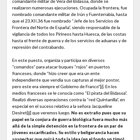
comandante militar de Vera del Bidasoa, donde se
realizaron numerosas ejecuciones. Ocupada la frontera, fue
nombrado comandante militar de Irún y Fuenterrabía, hasta
que el 23.XII.36 fue nombrado “Jefe de los Servicios de
Frontera del Norte de España”, siendo responsable de la
vigilancia de todos los Pirineos hasta Huesca, de las costas
hasta el frente de guerra y de los servicios de aduanas y de
represión del contrabando.
En este puesto, organiza y participa en diversos
“comandos” para atacar buques “rojos” en puertos
franceses, donde “hizo creer que era un ente
independiente que vendía sus capturas al mejor postor,
pero este era siempre el Gobierno de Franco”
[i]
. En los
medios franceses se le conocía como “El pirata del Bidasoa”.
Realizó diversas operaciones contra la “red Quintanilla”, en
especial en el suceso relativo a la señora Jacqueline
Desiret
[ii]
que veremos luego.
No es extraño pues que su
papel en la conjura de guerra biológica fuera mucho más
allá de la simple detención en la frontera de un par de
jóvenes escarificados. Su estilo y beligerancia hacen
sospechar que quizá toda la idea (en el fondo un timo)