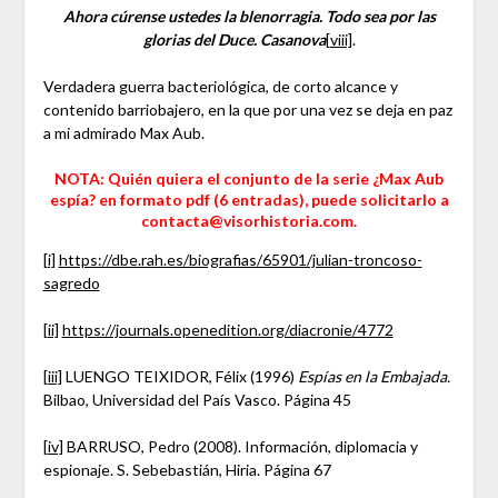
Ahora cúrense ustedes la blenorragia. Todo sea por las
glorias del Duce. Casanova
[viii]
.
Verdadera guerra bacteriológica, de corto alcance y
contenido barriobajero, en la que por una vez se deja en paz
a mi admirado Max Aub.
NOTA: Quién quiera el conjunto de la serie ¿Max Aub
espía? en formato pdf (6 entradas), puede solicitarlo a
contacta@visorhistoria.com.
[i]
https://dbe.rah.es/biografias/65901/julian-troncoso-
sagredo
[ii]
https://journals.openedition.org/diacronie/4772
[iii]
LUENGO TEIXIDOR, Félix (1996)
Espías en la Embajada.
Bilbao, Universidad del País Vasco. Página 45
[iv]
BARRUSO, Pedro (2008). Información, diplomacia y
espionaje. S. Sebebastián, Hiria. Página 67