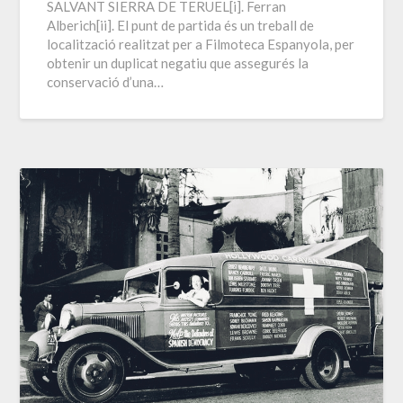
SALVANT SIERRA DE TERUEL[i]. Ferran
Alberich[ii]. El punt de partida és un treball de
localització realitzat per a Filmoteca Espanyola, per
obtenir un duplicat negatiu que assegurés la
conservació d’una…