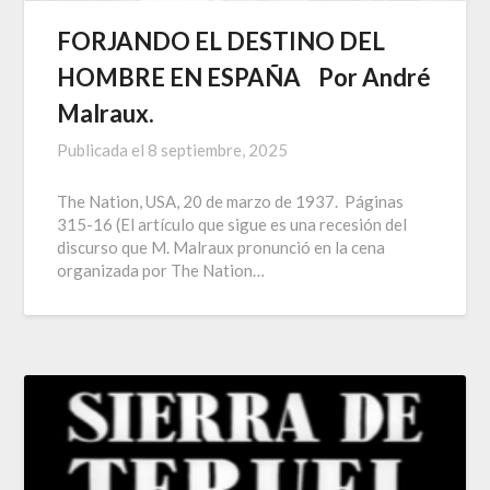
FORJANDO EL DESTINO DEL
HOMBRE EN ESPAÑA Por André
Malraux.
Publicada el
8 septiembre, 2025
The Nation, USA, 20 de marzo de 1937. Páginas
315-16 (El artículo que sigue es una recesión del
discurso que M. Malraux pronunció en la cena
organizada por The Nation…