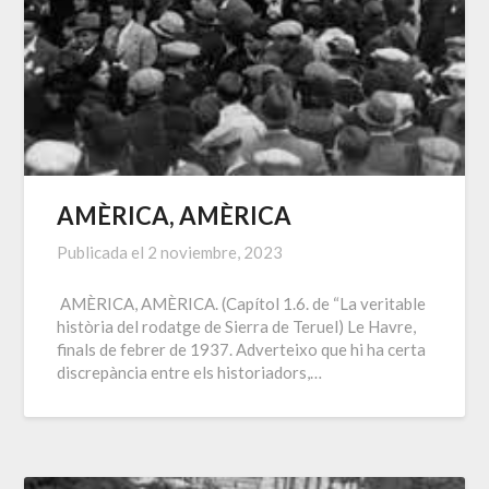
AMÈRICA, AMÈRICA
Publicada el
2 noviembre, 2023
AMÈRICA, AMÈRICA. (Capítol 1.6. de “La veritable
història del rodatge de Sierra de Teruel) Le Havre,
finals de febrer de 1937. Adverteixo que hi ha certa
discrepància entre els historiadors,…