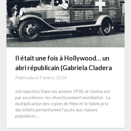
Il était une fois à Hollywood… un
abri républicain (Gabriela Cladera
Publicada el
7 enero, 2024
Introduction Dans les années 1930, le cinéma est
par excellence «le» divertissement mondialisé. La
multiplication des copies de films et le faible prix
des billets permettaient l’accès aux classes
populaires…