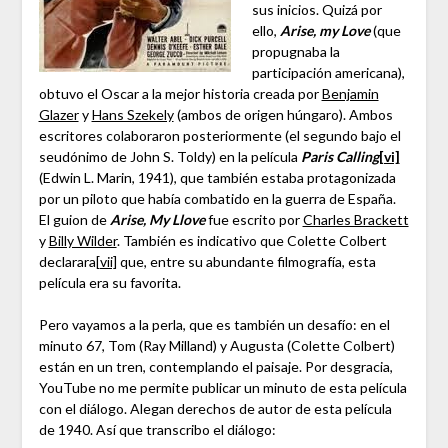
sus inicios. Quizá por
ello,
Arise, my Love
(que
propugnaba la
participación americana),
obtuvo el Oscar a la mejor historia creada por
Benjamin
Glazer
y
Hans Szekely
(ambos de origen húngaro). Ambos
escritores colaboraron posteriormente (el segundo bajo el
seudónimo de John S. Toldy) en la película
Paris Calling
[vi]
(Edwin L. Marin, 1941), que también estaba protagonizada
por un piloto que había combatido en la guerra de España.
El guion de
Arise, My Llove
fue escrito por
Charles Brackett
y
Billy Wilder
. También es indicativo que Colette Colbert
declarara
[vii]
que, entre su abundante filmografía, esta
película era su favorita.
Pero vayamos a la perla, que es también un desafío: en el
minuto 67, Tom (Ray Milland) y Augusta (Colette Colbert)
están en un tren, contemplando el paisaje. Por desgracia,
YouTube no me permite publicar un minuto de esta película
con el diálogo. Alegan derechos de autor de esta película
de 1940. Así que transcribo el diálogo: