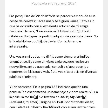
Publicada el
8 febrero, 2024
Las pesquisas de VisorHistoria se parecen a menudo a un
cesto de cerezas: Sacas una y te siguen varias. Esto es lo
que ha ocurrido con el excelente artículo de mi amiga
Gabriela Cladera, “Erase una vez Hollywood…”
[i]
. En él
citaba un libro que he podido adquirir de segunda mano: “La
Brigada Hollywood”
[ii]
, de Javier Coma. Ameno e
interesante.
Una vez en mi poder, me dirigí, como siempre, al índice
onomástico. Es como un vicio: cada vez que recibo un
nuevo libro, antes que nada, consulto si aparecen los
nombres de Malraux y Aub. Esta vez sí aparecía en diversas
páginas el primero.
Y ¡oh sorpresa! En la página 135 indicaba que en una
película “se escenificaba un homenaje a André Malraux”. Y a
la película me fui
[iii]
. Se trataba de
Arise, My Love
[iv]
(Adelante, mi amor). Dirigida en 1940 por Mitchell Leisen,
con Colette Colbert y Ray Milland, con guion, entre otros,