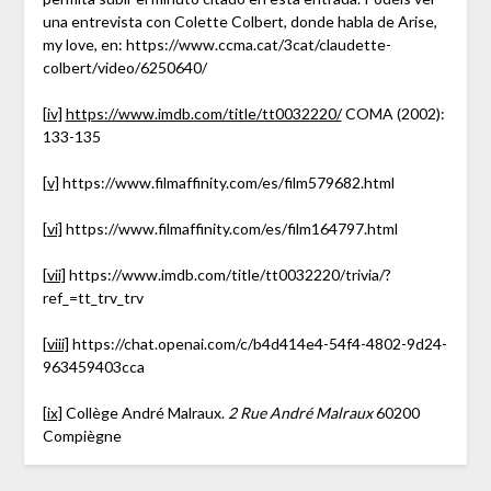
una entrevista con Colette Colbert, donde habla de Arise,
my love, en: https://www.ccma.cat/3cat/claudette-
colbert/video/6250640/
[iv]
https://www.imdb.com/title/tt0032220/
COMA (2002):
133-135
[v]
https://www.filmaffinity.com/es/film579682.html
[vi]
https://www.filmaffinity.com/es/film164797.html
[vii]
https://www.imdb.com/title/tt0032220/trivia/?
ref_=tt_trv_trv
[viii]
https://chat.openai.com/c/b4d414e4-54f4-4802-9d24-
963459403cca
[ix]
Collège André Malraux.
2 Rue André Malraux
60200
Compiègne