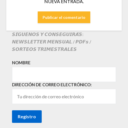
NUEVA ENTRADA.
𝙎𝙄́𝙂𝙐𝙀𝙉𝙊𝙎 𝙔 𝘾𝙊𝙉𝙎𝙀𝙂𝙐𝙄𝙍𝘼́𝙎:
𝙉𝙀𝙒𝙎𝙇𝙀𝙏𝙏𝙀𝙍 𝙈𝙀𝙉𝙎𝙐𝘼𝙇 / 𝙋𝘿𝙁𝙨 /
𝙎𝙊𝙍𝙏𝙀𝙊𝙎 𝙏𝙍𝙄𝙈𝙀𝙎𝙏𝙍𝘼𝙇𝙀𝙎
NOMBRE
DIRECCIÓN DE CORREO ELECTRÓNICO: