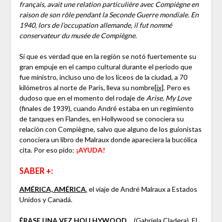
français, avait une relation particulière avec Compiègne en
raison de son rôle pendant la Seconde Guerre mondiale. En
1940, lors de l’occupation allemande, il fut nommé
conservateur du musée de Compiègne.
Sí que es verdad que en la región se notó fuertemente su
gran empuje en el campo cultural durante el periodo que
fue ministro, incluso uno de los liceos de la ciudad, a 70
kilómetros al norte de Paris, lleva su nombre
[ix]
. Pero es
dudoso que en el momento del rodaje de
Arise, My Love
(finales de 1939), cuando André estaba en un regimiento
de tanques en Flandes, en Hollywood se conociera su
relación con Compiègne, salvo que alguno de los guionistas
conociera un libro de Malraux donde apareciera la bucólica
cita. Por eso pido:
¡AYUDA!
SABER +:
AMÉRICA, AMÉRICA
.
el viaje de André Malraux a Estados
Unidos y Canadá.
ÉRASE UNA VEZ HOLLHYWOOD…
(Gabriela Cladera). El