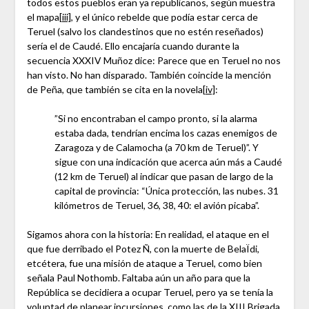
todos estos pueblos eran ya republicanos, según muestra
el mapa
[iii]
, y el único rebelde que podía estar cerca de
Teruel (salvo los clandestinos que no estén reseñados)
sería el de Caudé. Ello encajaría cuando durante la
secuencia XXXIV Muñoz dice: Parece que en Teruel no nos
han visto. No han disparado. También coincide la mención
de Peña, que también se cita en la novela
[iv]
:
”Si no encontraban el campo pronto, si la alarma
estaba dada, tendrían encima los cazas enemigos de
Zaragoza y de Calamocha (a 70 km de Teruel)”. Y
sigue con una indicación que acerca aún más a Caudé
(12 km de Teruel) al indicar que pasan de largo de la
capital de provincia: “Única protección, las nubes. 31
kilómetros de Teruel, 36, 38, 40: el avión picaba”.
Sigamos ahora con la historia: En realidad, el ataque en el
que fue derribado el Potez Ñ, con la muerte de BelaÏdi,
etcétera, fue una misión de ataque a Teruel, como bien
señala Paul Nothomb. Faltaba aún un año para que la
República se decidiera a ocupar Teruel, pero ya se tenía la
voluntad de planear incursiones, como las de la XIII Brigada