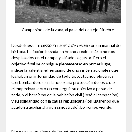
Campesinos de la zona, al paso del cortejo fúnebre
Desde luego, ni
L’espoir
ni
Sierra de Teruel
son un manual de
historia. Es ficción basada en hechos reales más o menos
desplazados en el tiempo y aliñados a gusto. Pero el
objetivo final se consigue plenamente: en primer lugar,
indicar la valentía, el heroísmo de unos internacionales que
luchaban en inferioridad de todo tipo, ataando objetivos
con bombarderos sin la necesaria protección de los cazas,
el empecinamiento en conseguir su objetivo a pesar de
todo, y el heroísmo de la población civil (José el campesino)
y su solidaridad con la causa republicana (los lugareños que
acuden a auxiliar al avión siniestrado). Lo iremos viendo.
—————————
[i]
AA.VV 1989
Sierra de Teruel, cincuenta años de