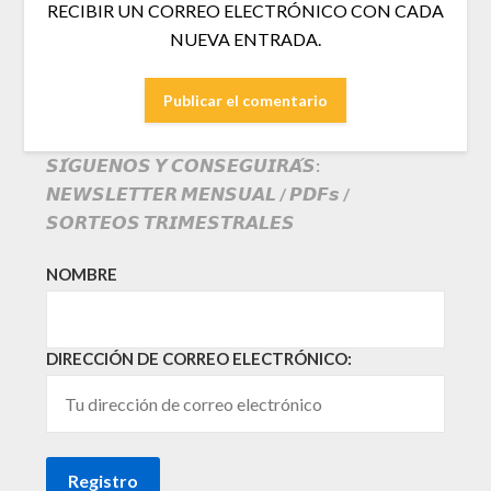
RECIBIR UN CORREO ELECTRÓNICO CON CADA
NUEVA ENTRADA.
𝙎𝙄́𝙂𝙐𝙀𝙉𝙊𝙎 𝙔 𝘾𝙊𝙉𝙎𝙀𝙂𝙐𝙄𝙍𝘼́𝙎:
𝙉𝙀𝙒𝙎𝙇𝙀𝙏𝙏𝙀𝙍 𝙈𝙀𝙉𝙎𝙐𝘼𝙇 / 𝙋𝘿𝙁𝙨 /
𝙎𝙊𝙍𝙏𝙀𝙊𝙎 𝙏𝙍𝙄𝙈𝙀𝙎𝙏𝙍𝘼𝙇𝙀𝙎
NOMBRE
DIRECCIÓN DE CORREO ELECTRÓNICO: