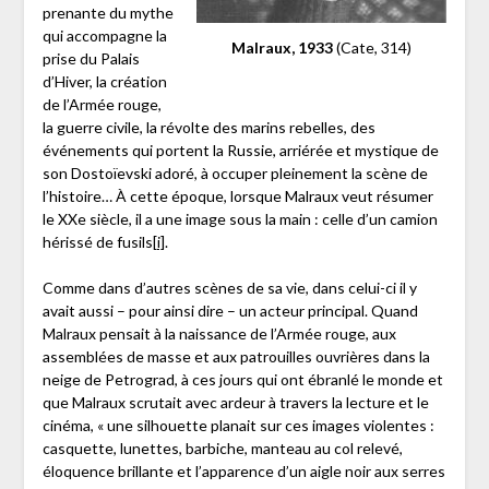
prenante du mythe
qui accompagne la
Malraux, 1933
(Cate, 314)
prise du Palais
d’Hiver, la création
de l’Armée rouge,
la guerre civile, la révolte des marins rebelles, des
événements qui portent la Russie, arriérée et mystique de
son Dostoïevski adoré, à occuper pleinement la scène de
l’histoire… À cette époque, lorsque Malraux veut résumer
le XXe siècle, il a une image sous la main : celle d’un camion
hérissé de fusils
[i]
.
Comme dans d’autres scènes de sa vie, dans celui-ci il y
avait aussi – pour ainsi dire – un acteur principal. Quand
Malraux pensait à la naissance de l’Armée rouge, aux
assemblées de masse et aux patrouilles ouvrières dans la
neige de Petrograd, à ces jours qui ont ébranlé le monde et
que Malraux scrutait avec ardeur à travers la lecture et le
cinéma, « une silhouette planait sur ces images violentes :
casquette, lunettes, barbiche, manteau au col relevé,
éloquence brillante et l’apparence d’un aigle noir aux serres