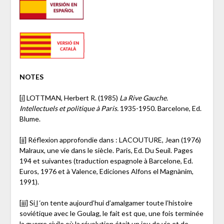
NOTES
[i]
LOTTMAN, Herbert R. (1985)
La Rive Gauche.
Intellectuels et politique à Paris.
1935-1950. Barcelone, Ed.
Blume.
[ii]
Réflexion approfondie dans : LACOUTURE, Jean (1976)
Malraux, une vie dans le siècle. Paris, Ed. Du Seuil. Pages
194 et suivantes (traduction espagnole à Barcelone, Ed.
Euros, 1976 et à Valence, Ediciones Alfons el Magnànim,
1991).
[iii]
Si
l
‘on tente aujourd’hui d’amalgamer toute l’histoire
soviétique avec le Goulag, le fait est que, une fois terminée
la guerre civile où la révolution était un jeu de vie et de