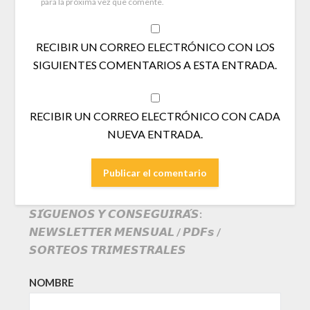
para la próxima vez que comente.
RECIBIR UN CORREO ELECTRÓNICO CON LOS
SIGUIENTES COMENTARIOS A ESTA ENTRADA.
RECIBIR UN CORREO ELECTRÓNICO CON CADA
NUEVA ENTRADA.
𝙎𝙄́𝙂𝙐𝙀𝙉𝙊𝙎 𝙔 𝘾𝙊𝙉𝙎𝙀𝙂𝙐𝙄𝙍𝘼́𝙎:
𝙉𝙀𝙒𝙎𝙇𝙀𝙏𝙏𝙀𝙍 𝙈𝙀𝙉𝙎𝙐𝘼𝙇 / 𝙋𝘿𝙁𝙨 /
𝙎𝙊𝙍𝙏𝙀𝙊𝙎 𝙏𝙍𝙄𝙈𝙀𝙎𝙏𝙍𝘼𝙇𝙀𝙎
NOMBRE