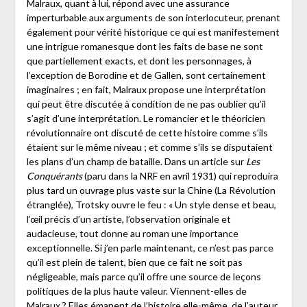
Malraux, quant à lui, répond avec une assurance
imperturbable aux arguments de son interlocuteur, prenant
également pour vérité historique ce qui est manifestement
une intrigue romanesque dont les faits de base ne sont
que partiellement exacts, et dont les personnages, à
l’exception de Borodine et de Gallen, sont certainement
imaginaires ; en fait, Malraux propose une interprétation
qui peut être discutée à condition de ne pas oublier qu’il
s’agit d’une interprétation. Le romancier et le théoricien
révolutionnaire ont discuté de cette histoire comme s’ils
étaient sur le même niveau ; et comme s’ils se disputaient
les plans d’un champ de bataille. Dans un article sur
Les
Conquérants
(paru dans la NRF en avril 1931) qui reproduira
plus tard un ouvrage plus vaste sur la Chine (La Révolution
étranglée), Trotsky ouvre le feu : « Un style dense et beau,
l’œil précis d’un artiste, l’observation originale et
audacieuse, tout donne au roman une importance
exceptionnelle. Si j’en parle maintenant, ce n’est pas parce
qu’il est plein de talent, bien que ce fait ne soit pas
négligeable, mais parce qu’il offre une source de leçons
politiques de la plus haute valeur. Viennent-elles de
Malraux ? Elles émanent de l’histoire elle-même, de l’auteur,