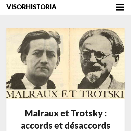
Saltar
VISORHISTORIA
al
contenido
Malraux et Trotsky :
accords et désaccords