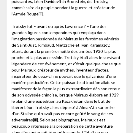
puissantes, Léon Davidovitch Bronstein, dit Trotsky,
commissaire du peuple pendant la guerre et créateur de
l’Armée Rouge
[ii]
.
Trotsky fut – avant ou après Lawrence ? – l’une des
grandes figures contemporaines qui remplaça dans
l’imagination passionnée de Malraux les fantômes vénérés
de Saint-Just, Rimbaud, Nietzsche et Ivan Karamazov,
étant, durant la première moitié des années 1930, la plus
proche et la plus accessible. Trotsky était alors le survivant
légendaire de cet événement, et c’était quelque chose que
pour Malraux, créateur de mythes, inventeur d’actes,
inspirateur de ceux-ci, ne pouvait que le galvaniser d’une
manière particulière. Cette puissante attraction allait se
manifester de la façon la plus extraordinaire dès son retour
de son odyssée chinoise, lorsque Malraux élabora en 1929
le plan d’une expédition au Kazakhstan dans le but de
libérer Léon Trotsky, alors déporté à Alma-Ata sur ordre
d’un Staline qui n’avait pas encore goûté le sang de ses
adversaires
[iii]
. Selon ses biographes, Malraux s’est
beaucoup intéressé à la préparation de cette aventure
singulière qui aurait étonné le monde. C’était un peu