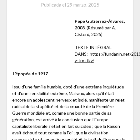
Publicada el
29 marzo, 2025
Pepe Gutiérrez-Álvarez,
2003.
(Résumé par A.
Cisteró, 2025)
TEXTE INTÉGRAL
DANS:
https://fundanin.net/201
y-trostky/
L’épopée de 1917
Issu d’une famille humble, doté d’une extrême inquiétude
et d’une sensibilité extrême, Malraux, alors qu’il était
encore un adolescent nerveux et isolé, manifeste un rejet
radical de la stupidité et de la cruauté de la Première
Guerre mondiale et, comme une bonne partie de sa
génération, est arrivé à la conclusion que l’Europe
capitaliste libérale s’était en fait suicidée ; que la Raison
avait échoué tout comme la Foi ; que la civilisation
progressiste et agnostique qui était le fruit de l’Europe du