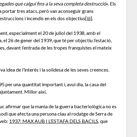
egades que calgui fins a la seva completa destrucció
«. Els
a portar tres atacs, però van aconseguir grans
estruccions i incendis en els dos objectius
[iii]
.
nt, especialment el 20 de juliol del 1938, amb el
ra, el 26 de gener del 1939, que té per objectiu l’estació,
es, davant l’entrada de les tropes franquistes el mateix
va idea de l’interès i la solidesa de les seves creences.
5 per una quantitat important i, avui dia, la casa del
juntament. Millor així.
uc afirmar que la mania de la guerra bacteriològica no es
pisodi que afecta una persona clau al rodatge de Serra de
 web:
1937: MAX AUB I L’ESTAFA DELS BACILS
, que