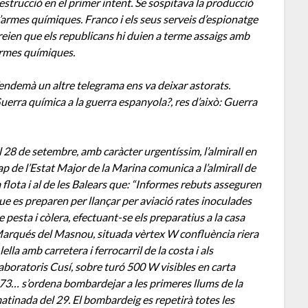
estrucció en el primer intent. Se sospitava la producció
’armes químiques. Franco i els seus serveis d’espionatge
reien que els republicans hi duien a terme assaigs amb
rmes químiques.
’endemà un altre telegrama ens va deixar astorats.
uerra química a la guerra espanyola?, res d’això: Guerra
l 28 de setembre, amb caràcter urgentíssim, l’almirall en
ap de l’Estat Major de la Marina comunica a l’almirall de
a flota i al de les Balears que: “Informes rebuts asseguren
ue es preparen per llançar per aviació rates inoculades
e pesta i còlera, efectuant-se els preparatius a la casa
arqués del Masnou, situada vèrtex W confluència riera
lella amb carretera i ferrocarril de la costa i als
aboratoris Cusí, sobre turó 500 W visibles en carta
73… s’ordena bombardejar a les primeres llums de la
atinada del 29. El bombardeig es repetirà totes les