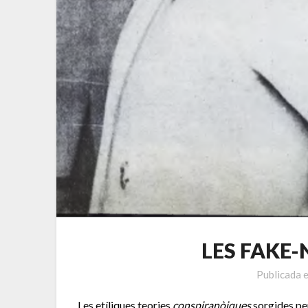
LES FAKE-
Publicada 
Les etíliques teories
conspiranòiques
sorgides pe