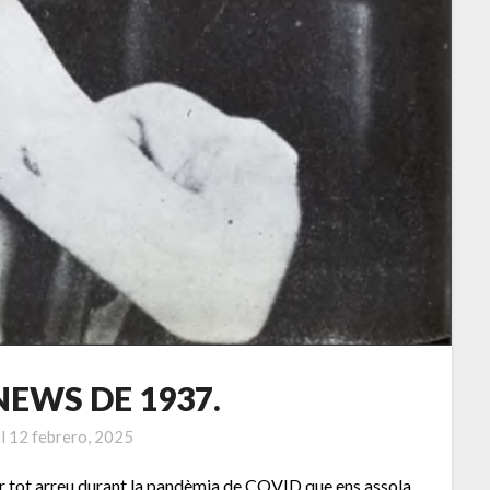
NEWS DE 1937.
el
12 febrero, 2025
r tot arreu durant la pandèmia de COVID que ens assola