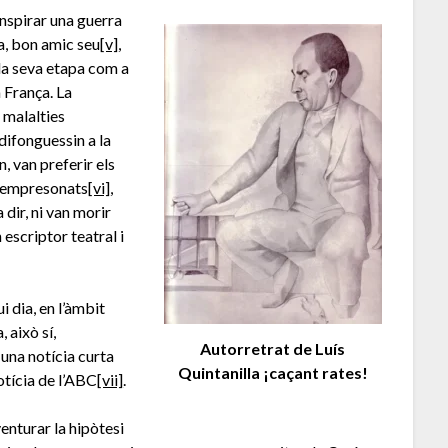
inspirar una guerra
la, bon amic seu
[v]
,
la seva etapa com a
 França. La
 malalties
difonguessin a la
 van preferir els
 i empresonats
[vi]
,
 dir, ni van morir
escriptor teatral i
i dia, en l’àmbit
 això sí,
Autorretrat de Luís
una notícia curta
Quintanilla ¡caçant rates!
notícia de l’ABC
[vii]
.
nturar la hipòtesi