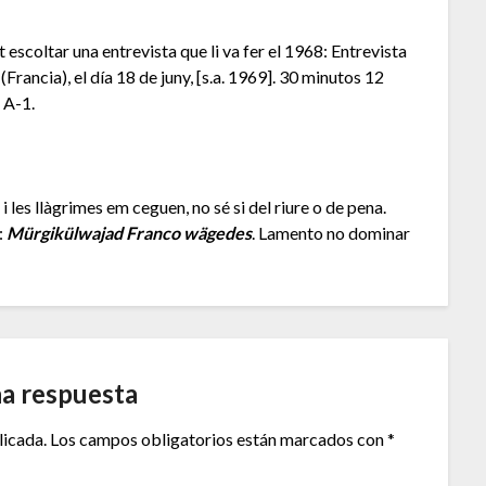
escoltar una entrevista que li va fer el 1968: Entrevista
Francia), el día 18 de juny, [s.a. 1969]. 30 minutos 12
 A-1.
i les llàgrimes em ceguen, no sé si del riure o de pena.
:
Mürgikülwajad Franco wägedes
. Lamento no dominar
na respuesta
licada.
Los campos obligatorios están marcados con
*