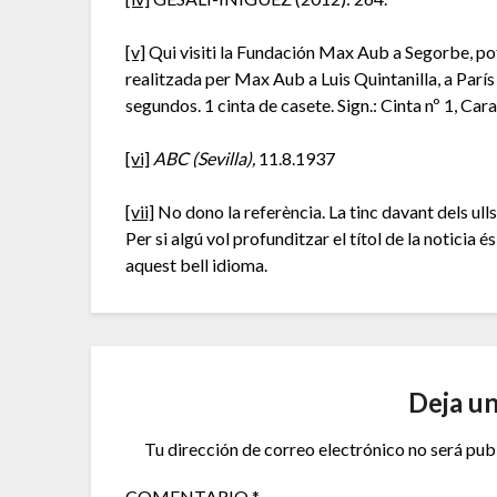
[v]
Qui visiti la Fundación Max Aub a Segorbe, pot 
realitzada per Max Aub a Luis Quintanilla, a París (
segundos. 1 cinta de casete. Sign.: Cinta nº 1, Cara
[vi]
ABC (Sevilla),
11.8.1937
[vii]
No dono la referència. La tinc davant dels ulls 
Per si algú vol profunditzar el títol de la noticia és
aquest bell idioma.
Deja u
Tu dirección de correo electrónico no será pub
COMENTARIO
*