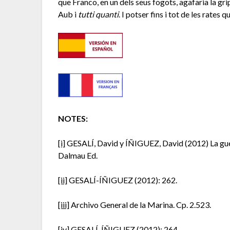
que Franco, en un dels seus fogots, agafaria la gri
Aub i
tutti quanti
. I potser fins i tot de les rates 
NOTES:
[i]
GESALÍ, David y ÍÑIGUEZ, David (2012) La guer
Dalmau Ed.
[ii]
GESALÍ-ÍÑIGUEZ (2012): 262.
[iii]
Archivo General de la Marina. Cp. 2.523.
[iv]
GESALÍ-ÍÑIGUEZ (2012): 264.