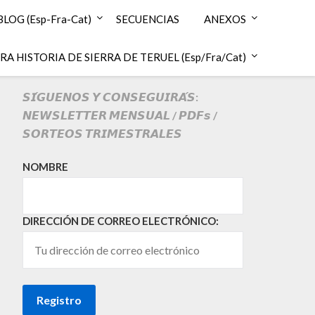
BLOG (Esp-Fra-Cat)
SECUENCIAS
ANEXOS
A HISTORIA DE SIERRA DE TERUEL (Esp/Fra/Cat)
𝙎𝙄́𝙂𝙐𝙀𝙉𝙊𝙎 𝙔 𝘾𝙊𝙉𝙎𝙀𝙂𝙐𝙄𝙍𝘼́𝙎:
𝙉𝙀𝙒𝙎𝙇𝙀𝙏𝙏𝙀𝙍 𝙈𝙀𝙉𝙎𝙐𝘼𝙇 / 𝙋𝘿𝙁𝙨 /
𝙎𝙊𝙍𝙏𝙀𝙊𝙎 𝙏𝙍𝙄𝙈𝙀𝙎𝙏𝙍𝘼𝙇𝙀𝙎
NOMBRE
DIRECCIÓN DE CORREO ELECTRÓNICO: