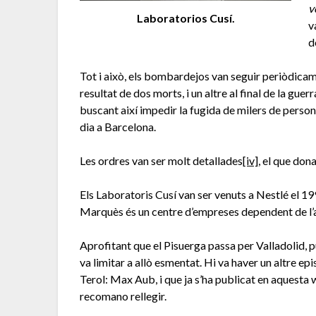
v
Laboratorios Cusí.
v
d
Tot i això, els bombardejos van seguir periòdicame
resultat de dos morts, i un altre al final de la guer
buscant així impedir la fugida de milers de person
dia a Barcelona.
Les ordres van ser molt detallades
[iv]
, el que dona
Els Laboratoris Cusí van ser venuts a Nestlé el 199
Marquès és un centre d’empreses dependent de l’a
Aprofitant que el Pisuerga passa per Valladolid, p
va limitar a allò esmentat. Hi va haver un altre e
Terol: Max Aub, i que ja s’ha publicat en aquesta
recomano rellegir.