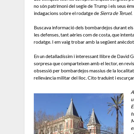
no són patrimoni del segle de Trump i els seus èm
indagacions sobre el rodatge de
Sierra de Teruel.
Buscava informació dels bombardejos durant els me
les defenses, tant aèries com de costa, que inten
rodatge. I em vaig trobar amb la següent anècdot
En un detalladíssim i interessant llibre de David G
sorpresa que comparteixen amb el lector, en revis
obsessió per bombardejos massius de la localitat
rellevància militar del lloc. Cito traduint i escurç
A
u
E
t
M
e