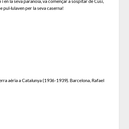
p i en la seva paranoia, va començar a sospitar de Cusí,
que pul·lulaven per la seva caserna!
ra aèria a Catalunya (1936-1939). Barcelona, Rafael