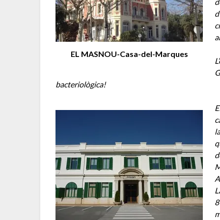
d
d
c
a
EL MASNOU-Casa-del-Marques
L
G
bacteriològica!
E
c
l
q
d
M
A
L
8
m