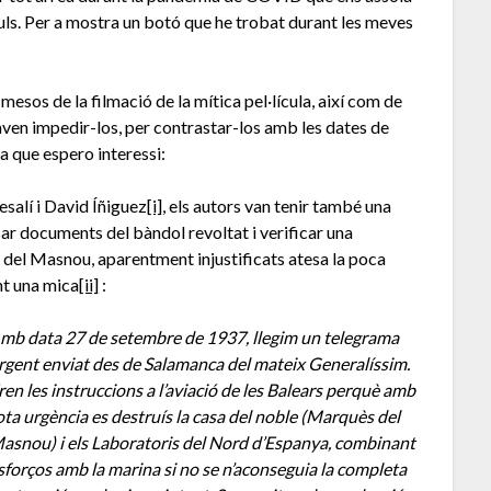
uls. Per a mostra un botó que he trobat durant les meves
sos de la filmació de la mítica pel·lícula, així com de
taven impedir-los, per contrastar-los amb les dates de
a que espero interessi:
esalí i David Íñiguez
[i]
, els autors van tenir també una
ar documents del bàndol revoltat i verificar una
 del Masnou, aparentment injustificats atesa la poca
ant una mica
[ii]
:
mb data 27 de setembre de 1937, llegim un telegrama
rgent enviat des de Salamanca del mateix Generalíssim.
ren les instruccions a l’aviació de les Balears perquè amb
ota urgència es destruís la casa del noble (Marquès del
asnou) i els Laboratoris del Nord d’Espanya, combinant
sforços amb la marina si no se n’aconseguia la completa