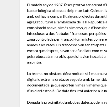
El mateix any de 1937, l’escriptor va ser acusat d’
bacteriològica al costat del pintor Luís Quintanil
amb qui havia compartit alguns projectes durant 
agregat cultural a l’ambaixada de la II República a
conspiració anava, ni més ni menys, que d’inocular
infeccioses a dos “cobaies” francesos, perquè les 
zona controlada per Franco. Humanistes com eren,
homes a les rates. Els francesos van ser atrapats
encara que després, ni van ser afusellats com es va
pels rebuscats microbis que els havien inoculat un 
un pintor.
La broma, no obstant, dóna molt de si, i encara avu
digital d’extrema dreta, se segueix amb la mentida,
documentada, ja que aporten ni més ni menys que 
d’un diari estonià! De data fins i tot anterior a la 
Donada la proximitat d’ambdues dates, podem ave