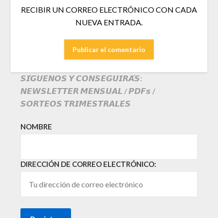
RECIBIR UN CORREO ELECTRÓNICO CON CADA
NUEVA ENTRADA.
𝙎𝙄́𝙂𝙐𝙀𝙉𝙊𝙎 𝙔 𝘾𝙊𝙉𝙎𝙀𝙂𝙐𝙄𝙍𝘼́𝙎:
𝙉𝙀𝙒𝙎𝙇𝙀𝙏𝙏𝙀𝙍 𝙈𝙀𝙉𝙎𝙐𝘼𝙇 / 𝙋𝘿𝙁𝙨 /
𝙎𝙊𝙍𝙏𝙀𝙊𝙎 𝙏𝙍𝙄𝙈𝙀𝙎𝙏𝙍𝘼𝙇𝙀𝙎
NOMBRE
DIRECCIÓN DE CORREO ELECTRÓNICO: