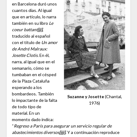
en Barcelona duró unos
cuantos días. Al igual
que en artículo, lo narra
también en su libro
Le
coeur battant
[ii]
,
traducido al español
con el título de
Un amor
de André Malraux:
Josette Clotis.
En él,
narra, al igual que en el
semanario, cómo se
tumbaban en el césped
de la Plaza Cataluña
esperando a los
bombardeos. También
Suzanne y Josette
(Chantal,
lo impactante de la falta
1976)
de todo tipo de
material. En un
momento dado indica:
“
Regreso a París para asegurar un servicio regular de
abastecimientos diversos
[iii]
. Y a continuación reproduce