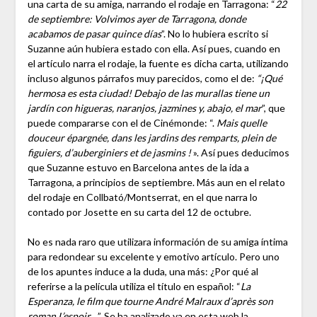
una carta de su amiga, narrando el rodaje en Tarragona: “
22
de septiembre: Volvimos ayer de Tarragona, donde
acabamos de pasar quince días
”. No lo hubiera escrito si
Suzanne aún hubiera estado con ella. Así pues, cuando en
el artículo narra el rodaje, la fuente es dicha carta, utilizando
incluso algunos párrafos muy parecidos, como el de:
“¡Qué
hermosa es esta ciudad! Debajo de las murallas tiene un
jardín con higueras, naranjos, jazmines y, abajo, el mar
”, que
puede compararse con el de Cinémonde: “.
Mais quelle
douceur épargnée, dans les jardins des remparts, plein de
figuiers, d’auberginiers et de jasmins !
». Así pues deducimos
que Suzanne estuvo en Barcelona antes de la ida a
Tarragona, a principios de septiembre. Más aun en el relato
del rodaje en Collbató/Montserrat, en el que narra lo
contado por Josette en su carta del 12 de octubre.
No es nada raro que utilizara información de su amiga íntima
para redondear su excelente y emotivo artículo. Pero uno
de los apuntes induce a la duda, una más: ¿Por qué al
referirse a la película utiliza el título en español: “
La
Esperanza, le film que tourne André Malraux d’après son
roman L’espoir…
”. Se ha analizado ya en esta web la