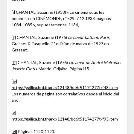
[i]
CHANTAL, Suzanne (1938) « Le cinéma sous les
bombes » en CINÉMONDE, nº 529. 7.12.1938, páginas
1084-1085 y, supuestamente, 1134,
[ii]
CHANTAL, Suzanne (1976)
Le coeur battant. Paris,
Grasset & Fasquelle. 2ª edición de marzo de 1997 en
Grasset.
[iii]
CHANTAL, Suzanne (1976)
Un amor de André Malraux :
Josette Clotis.
Madrid, Grijalbo. Página115.
[iv]
https://gallica.bnf.fr/ark:/12148/bd6t51174277t/f48.item
Los números de página son correlativos desde el inicio del
año.
[v]
https://gallica.bnf.fr/ark:/12148/bd6t51174277t/f93.item
[vi]
Páginas 1120-1123.