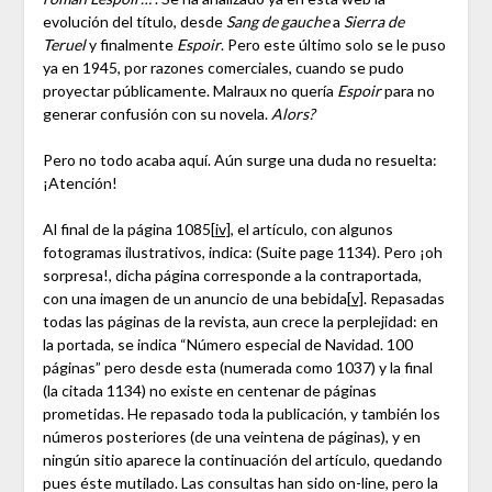
evolución del título, desde
Sang de gauche
a
Sierra de
Teruel
y finalmente
Espoir
. Pero este último solo se le puso
ya en 1945, por razones comerciales, cuando se pudo
proyectar públicamente. Malraux no quería
Espoir
para no
generar confusión con su novela.
Alors?
Pero no todo acaba aquí. Aún surge una duda no resuelta:
¡Atención!
Al final de la página 1085
[iv]
, el artículo, con algunos
fotogramas ilustrativos, indica: (Suite page 1134). Pero ¡oh
sorpresa!, dicha página corresponde a la contraportada,
con una imagen de un anuncio de una bebida
[v]
. Repasadas
todas las páginas de la revista, aun crece la perplejidad: en
la portada, se indica “Número especial de Navidad. 100
páginas” pero desde esta (numerada como 1037) y la final
(la citada 1134) no existe en centenar de páginas
prometidas. He repasado toda la publicación, y también los
números posteriores (de una veintena de páginas), y en
ningún sitio aparece la continuación del artículo, quedando
pues éste mutilado. Las consultas han sido on-line, pero la