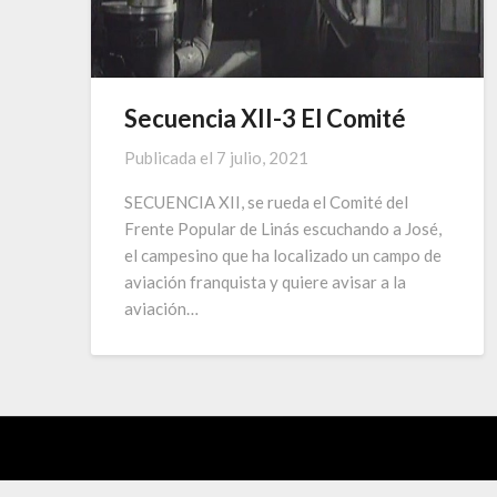
Secuencia XII-3 El Comité
Publicada el
7 julio, 2021
SECUENCIA XII, se rueda el Comité del
Frente Popular de Linás escuchando a José,
el campesino que ha localizado un campo de
aviación franquista y quiere avisar a la
aviación…