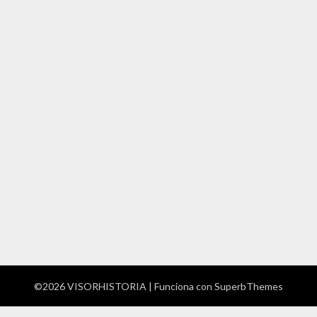
©2026 VISORHISTORIA
| Funciona con
SuperbThemes