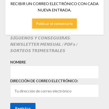
RECIBIR UN CORREO ELECTRÓNICO CON CADA
NUEVA ENTRADA.
𝙎𝙄́𝙂𝙐𝙀𝙉𝙊𝙎 𝙔 𝘾𝙊𝙉𝙎𝙀𝙂𝙐𝙄𝙍𝘼́𝙎:
𝙉𝙀𝙒𝙎𝙇𝙀𝙏𝙏𝙀𝙍 𝙈𝙀𝙉𝙎𝙐𝘼𝙇 / 𝙋𝘿𝙁𝙨 /
𝙎𝙊𝙍𝙏𝙀𝙊𝙎 𝙏𝙍𝙄𝙈𝙀𝙎𝙏𝙍𝘼𝙇𝙀𝙎
NOMBRE
DIRECCIÓN DE CORREO ELECTRÓNICO: