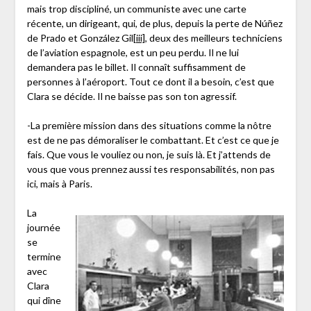
mais trop discipliné, un communiste avec une carte
récente, un dirigeant, qui, de plus, depuis la perte de Núñez
de Prado et González Gil
[iii]
, deux des meilleurs techniciens
de l’aviation espagnole, est un peu perdu. Il ne lui
demandera pas le billet. Il connaît suffisamment de
personnes à l’aéroport. Tout ce dont il a besoin, c’est que
Clara se décide. Il ne baisse pas son ton agressif.
-La première mission dans des situations comme la nôtre
est de ne pas démoraliser le combattant. Et c’est ce que je
fais. Que vous le vouliez ou non, je suis là. Et j’attends de
vous que vous prennez aussi tes responsabilités, non pas
ici, mais à Paris.
La
journée
se
termine
avec
Clara
qui dîne