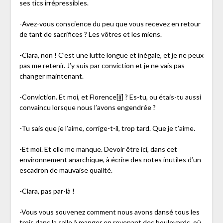
ses tics irrépressibles.
-Avez-vous conscience du peu que vous recevez en retour
de tant de sacrifices ? Les vôtres et les miens.
-Clara, non ! C’est une lutte longue et inégale, et je ne peux
pas me retenir. J’y suis par conviction et je ne vais pas
changer maintenant.
-Conviction. Et moi, et Florence
[ii]
? Es-tu, ou étais-tu aussi
convaincu lorsque nous l’avons engendrée ?
-Tu sais que je l’aime, corrige-t-il, trop tard. Que je t’aime.
-Et moi. Et elle me manque. Devoir être ici, dans cet
environnement anarchique, à écrire des notes inutiles d’un
escadron de mauvaise qualité.
-Clara, pas par-là !
-Vous vous souvenez comment nous avons dansé tous les
trois dans la salle à manger en revenant des boulevards, où