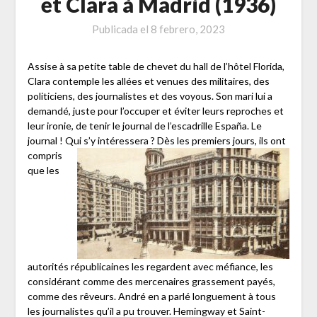
et Clara à Madrid (1936)
Publicada el
8 febrero, 2023
Assise à sa petite table de chevet du hall de l’hôtel Florida,
Clara contemple les allées et venues des militaires, des
politiciens, des journalistes et des voyous. Son mari lui a
demandé, juste pour l’occuper et éviter leurs reproches et
leur ironie, de tenir le journal de l’escadrille España. Le
journal ! Qui s’y
intéressera ? Dès les premiers jours, ils ont
compris
que les
autorités républicaines les regardent avec méfiance, les
considérant comme des mercenaires grassement payés,
comme des rêveurs. André en a parlé longuement à tous
les journalistes qu’il a pu trouver. Hemingway et Saint-