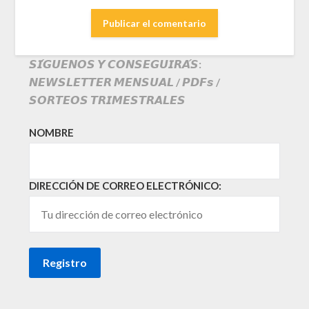
𝙎𝙄́𝙂𝙐𝙀𝙉𝙊𝙎 𝙔 𝘾𝙊𝙉𝙎𝙀𝙂𝙐𝙄𝙍𝘼́𝙎:
𝙉𝙀𝙒𝙎𝙇𝙀𝙏𝙏𝙀𝙍 𝙈𝙀𝙉𝙎𝙐𝘼𝙇 / 𝙋𝘿𝙁𝙨 /
𝙎𝙊𝙍𝙏𝙀𝙊𝙎 𝙏𝙍𝙄𝙈𝙀𝙎𝙏𝙍𝘼𝙇𝙀𝙎
NOMBRE
DIRECCIÓN DE CORREO ELECTRÓNICO: