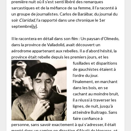
première nuit où il s’est senti libéré des remarques
sarcastiques et de la méfiance de sa femme, il l’a raconté à
un groupe de journalistes. Carlos de Baráibar, du journal du
soir
Claridad
, l’a rapporté dans une chronique le 1er
septembre
[iv]
.
Il le racontera en détail dans son film : Un paysan d’Olmedo,
dans la province de Valladolid, avait découvert un
aérodrome appartenant aux rebelles. Il a d’abord hésité, la
province était rebelle depuis les
premiers jours, et les
fusillades et disparitions
de gauchistes étaient à
l’ordre du jour.
Finalement, en marchant
dans les bois, en se
cachant au moindre bruit,
il a réussi à traverser les
lignes, de nuit, jusqu’à
atteindre Buitrago. Sans
faire confiance à
personne, sans savoir exactement à qui s’adresser, il était
monté dans un camion en direction d’Alcalá de Henares, et