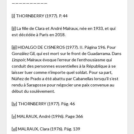
——————————
[i]
THORNBERRY (1977). P. 44
[ii]
La fille de Clara et André Malraux, née en 1933, et qui
est décédée à Paris en 2018.
[iii]
HIDALGO DE CISNEROS (1977). II. Página 196. Pour
González Gil, qui est mort sur le front de Guadarrama. Dans
L’espoir,
Malraux évoque l’erreur de l’enthousiasme qui
conduit des personnes essentielles à la République à se
laisser tuer comme n’importe quel soldat. Pour sa part,
Núñez de Prado a été abattu par Cabanellas lorsqu’il s’est
rendu à Saragosse pour négocier une paix convenue au
début du soulèvement.
[iv]
THORNBERRY (1977). Pág. 46
[v]
MALRAUX, André (1996). Page 366
[vi]
MALRAUX, Clara (1976). Pág. 139