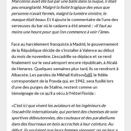
Marcelino avait été tué par une balle dans la nuque, il était
peu ensanglanté. Malgré la fixité tragique des yeux que
personne n’avait fermés, malgré la lumière sinistre, le
masque était beau
«. Et il ajoute le commentaire de l’une des
serveuses du bar où le cadavre a été amené :
«Il faut au
moins une heure pour que l’on commence à voir l’âme
«.
Face au harcèlement franquiste à Madrid, le gouvernement
de la République décide de s’installer à Valence au début
du mois de novembre. L’escadrille se déplace et se rend
finalement sur le seul aéroport encore républicain, à Alcalá
de Henares. Quelques semaines plus tard, ils se rendront à
Albacete. Les paroles de Mikhail Koltsov
[viii]
, le fidèle
correspondant de la Pravda qui, en 1942, sera fusillé lors
d’une des purges de Staline, restent comme un
témoignage de ce qu’il a vécu à l’Hôtel Florida :
«
C’est ici que vivent les aviateurs et les ingénieurs de
l’escadrille internationale, qui portent des chemises de soie
sportives déboutonnées, des couteaux et des parabellums
dans des fourreaux en bois accrochés à leur ceinture. Au
début, ils voulaient que leurs femmes viennent, on ne leur a