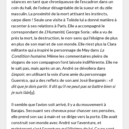
séances en tant que chroniqueuse de l’escadron dans un
coin du hall, de l’odeur désagréable de la sueur et du zèle
masculin. La proximité de la mort attisant les instincts,
carpe diem ! Seule une visite à Tolède lui a donné matière à
raconter à ses relations à Paris. Elle a accompagné le
correspondant de
L’Humanité
, George Soria ; elle a vu de
près la mort, la destruction, le non-sens qui l’éloigne de plus
en plus de son mari et de son monde. Elle n’est plus la Clara
militante qui a inspiré le personnage de May dans
La
Condition humaine
. Même les commentaires pleins de
slogans de son compagnon l’ont laissée indifférente. Elle ne
le sait pas, mais après un an, André se dévoilera dans
L’espoir
, en utilisant la voix d’une amie du personnage
Guernico, qui a des reflets de son ami José Bergamín : «
Il
dit que je dois partir. Il dit qu’il ne peut pas se battre bien si
je suis làà
«
[v]
.
Il semble que l’avion soit arrivé, il y a du mouvement à
Barajas. Secouant ses cheveux pour chasser ses pensées,
elle prend son sac à main et se dirige vers la porte. Elle avait
construit son monde avec André sur l’aventure, et
maintenant c’est l’aventure qui l’éloigne de lui. Ce ne sont