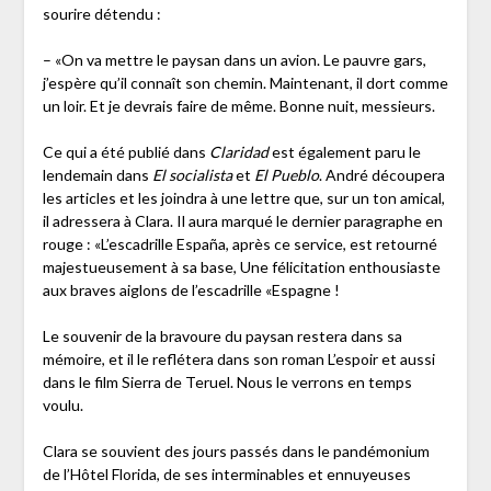
sourire détendu :
– «On va mettre le paysan dans un avion. Le pauvre gars,
j’espère qu’il connaît son chemin. Maintenant, il dort comme
un loir. Et je devrais faire de même. Bonne nuit, messieurs.
Ce qui a été publié dans
Claridad
est également paru le
lendemain dans
El socialista
et
El Pueblo
. André découpera
les articles et les joindra à une lettre que, sur un ton amical,
il adressera à Clara. Il aura marqué le dernier paragraphe en
rouge : «L’escadrille España, après ce service, est retourné
majestueusement à sa base, Une félicitation enthousiaste
aux braves aiglons de l’escadrille «Espagne !
Le souvenir de la bravoure du paysan restera dans sa
mémoire, et il le reflétera dans son roman L’espoir et aussi
dans le film Sierra de Teruel. Nous le verrons en temps
voulu.
Clara se souvient des jours passés dans le pandémonium
de l’Hôtel Florida, de ses interminables et ennuyeuses