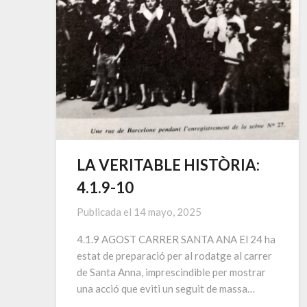
LA VERITABLE HISTÒRIA:
4.1.9-10
Publicada el
14 mayo, 2025
4.1.9 AGOST CARRER SANTA ANA El 24 ha
estat de preparació per al rodatge al carrer
de Santa Anna, imprescindible per mostrar
una acció que eviti un seguit de massa…