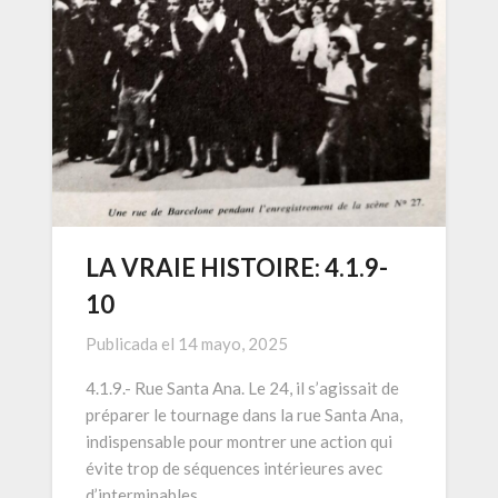
LA VRAIE HISTOIRE: 4.1.9-
10
Publicada el
14 mayo, 2025
4.1.9.- Rue Santa Ana. Le 24, il s’agissait de
préparer le tournage dans la rue Santa Ana,
indispensable pour montrer une action qui
évite trop de séquences intérieures avec
d’interminables…