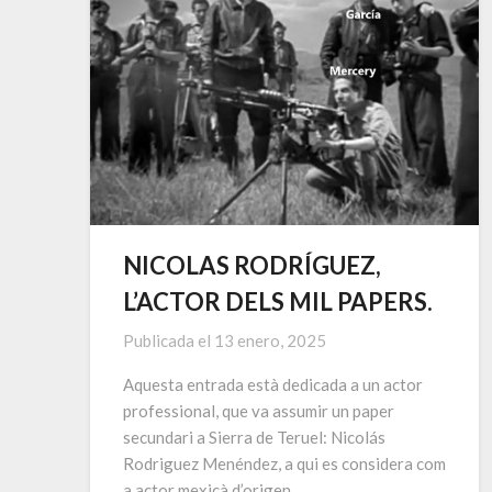
NICOLAS RODRÍGUEZ,
L’ACTOR DELS MIL PAPERS.
Publicada el
13 enero, 2025
Aquesta entrada està dedicada a un actor
professional, que va assumir un paper
secundari a Sierra de Teruel: Nicolás
Rodriguez Menéndez, a qui es considera com
a actor mexicà d’origen…