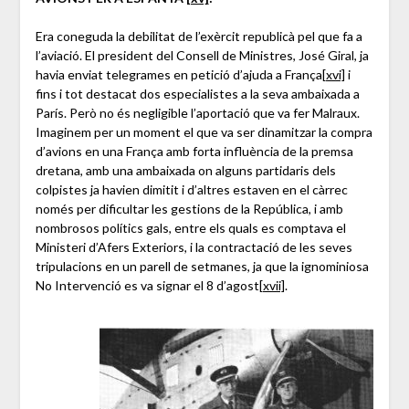
Era coneguda la debilitat de l’exèrcit republicà pel que fa a
l’aviació. El president del Consell de Ministres, José Giral, ja
havia enviat telegrames en petició d’ajuda a França
[xvi]
i
fins i tot destacat dos especialistes a la seva ambaixada a
París. Però no és negligible l’aportació que va fer Malraux.
Imaginem per un moment el que va ser dinamitzar la compra
d’avions en una França amb forta influència de la premsa
dretana, amb una ambaixada on alguns partidaris dels
colpistes ja havien dimitit i d’altres estaven en el càrrec
només per dificultar les gestions de la República, i amb
nombrosos polítics gals, entre els quals es comptava el
Ministeri d’Afers Exteriors, i la contractació de les seves
tripulacions en un parell de setmanes, ja que la ignominiosa
No Intervenció es va signar el 8 d’agost
[xvii]
.