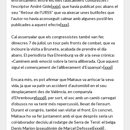
enfrontament entre els més radicalment comunistes i
l’escriptor André Gide
[xxix]
, que havia publicat poc abans el
seu “Retour de l’URSS” que va aixecar unes butllofes que
l’autor no havia aconseguit calmar amb algunes postil·les
publicades a aquest efecte
[xxx]
.
Cal assenyalar que els congressistes també van fer,
dimecres 7 de juliol, un tour pels fronts de combat, que va
incloure la visita a Brunete, acabada de prendre el dia
abans. El periodista Ilya Ehrenburg va dir a la seva crònica:
«Caminem amb emoció sobre la terra alliberada. Que aquest
sigui el començament de l’alliberament d’Espanya!»
[xxxi]
Encara més, es pot afirmar que Malraux va arriscar la seva
vida, ja que va patir un accident d’automòbil en el seu
desplaçament des de València, en companyia
d’Ehrenbourg
[xxxii]
, per sort, el xoc amb un camió carregat
d’obusos no va tenir més repercussió, llevat de l’ensurt.
Durant el congrés, també van visitar el front. En concret,
Malraux ho va fer juntament amb el que després seria un
col·laborador decisiu al rodatge de Serra de Terol: el belga
Denis Marion (pseudònim de Marcel Defosse)
[xxxiii]
.