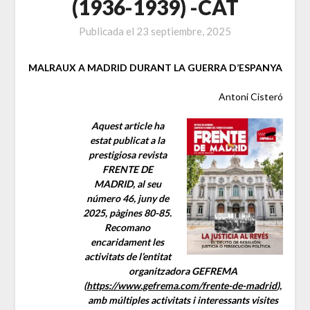
(1936-1939) -CAT
Publicada el
23 septiembre, 2025
MALRAUX A MADRID DURANT LA GUERRA D’ESPANYA
Antoni Cisteró
Aquest article ha
estat publicat a la
prestigiosa revista
FRENTE DE
MADRID, al seu
número 46, juny de
2025, pàgines 80-85.
Recomano
encaridament les
activitats de l’entitat
organitzadora GEFREMA
(
https://www.gefrema.com/frente-de-madrid
),
amb múltiples activitats i interessants visites