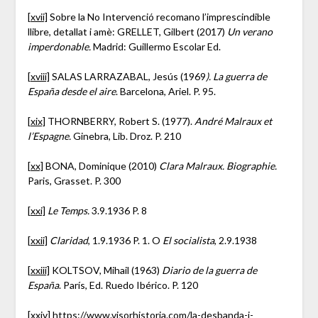
[xvii]
Sobre la No Intervenció recomano l’imprescindible
llibre, detallat i amè: GRELLET, Gilbert (2017)
Un verano
imperdonable.
Madrid: Guillermo Escolar Ed.
[xviii]
SALAS LARRAZABAL, Jesús (1969
). La guerra de
España desde el aire
. Barcelona, Ariel. P. 95.
[xix]
THORNBERRY, Robert S. (1977).
André Malraux et
l’Espagne.
Ginebra, Lib. Droz. P. 210
[xx]
BONA, Dominique (2010)
Clara Malraux.
Biographie.
Paris, Grasset. P. 300
[xxi]
Le Temps.
3.9.1936 P. 8
[xxii]
Claridad
, 1.9.1936 P. 1. O
El socialista
, 2.9.1938
[xxiii]
KOLTSOV, Mihail (1963)
Diario de la guerra de
España
. París, Ed. Ruedo Ibérico. P. 120
[xxiv]
https://www.visorhistoria.com/la-desbanda-i-