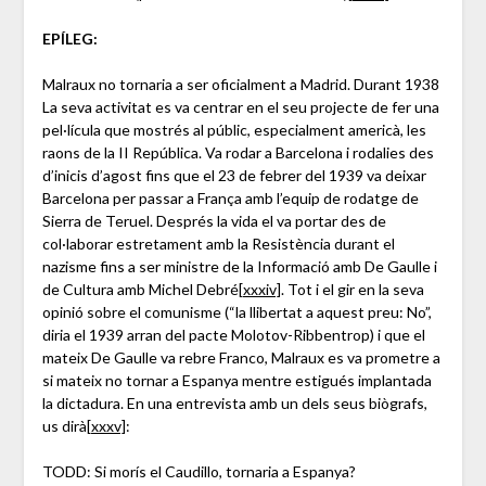
EPÍLEG:
Malraux no tornaria a ser oficialment a Madrid. Durant 1938
La seva activitat es va centrar en el seu projecte de fer una
pel·lícula que mostrés al públic, especialment americà, les
raons de la II República. Va rodar a Barcelona i rodalies des
d’inicis d’agost fins que el 23 de febrer del 1939 va deixar
Barcelona per passar a França amb l’equip de rodatge de
Sierra de Teruel. Després la vida el va portar des de
col·laborar estretament amb la Resistència durant el
nazisme fins a ser ministre de la Informació amb De Gaulle i
de Cultura amb Michel Debré
[xxxiv]
. Tot i el gir en la seva
opinió sobre el comunisme (“la llibertat a aquest preu: No”,
diria el 1939 arran del pacte Molotov-Ribbentrop) i que el
mateix De Gaulle va rebre Franco, Malraux es va prometre a
si mateix no tornar a Espanya mentre estigués implantada
la dictadura. En una entrevista amb un dels seus biògrafs,
us dirà
[xxxv]
:
TODD: Si morís el Caudillo, tornaria a Espanya?