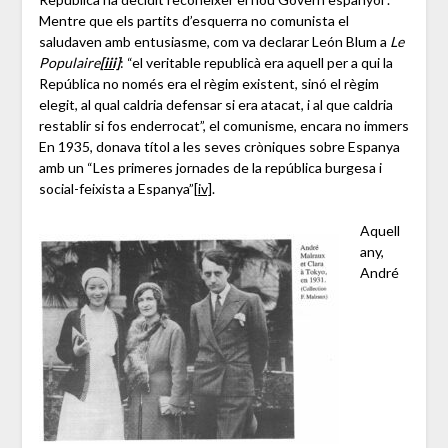
Mentre que els partits d’esquerra no comunista el
saludaven amb entusiasme, com va declarar León Blum a
Le
Populaire
[iii]
: “el veritable republicà era aquell per a qui la
República no només era el règim existent, sinó el règim
elegit, al qual caldria defensar si era atacat, i al que caldria
restablir si fos enderrocat”, el comunisme, encara no immers
En 1935, donava títol a les seves cròniques sobre Espanya
amb un “Les primeres jornades de la república burgesa i
social-feixista a Espanya”
[iv]
.
Aquell
any,
André