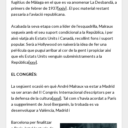
fugitius de Màlaga en el que es va anomenar La Desbandà, a
primers de febrer de 1937
[xxiv]
. El poc material restant
passaria a l’aviació republicana.
Acabada la seva etapa com a líder de l’esquadrilla, Malraux
segueix amb el seu suport condicional a la República, i per
això viatja als Estats Units i Canadà, recollint fons i suport
popular. Serà a Hollywood on naixerà la idea de fer una
pel·lícula que pugui arribar al cor de la gent i propiciar així
que els Estats Units venguin subministraments a la
República
[xxv]
.
EL CONGRÉS:
La següent ocasió en què André Malraux va estar a Madrid
va ser arran del II Congrés Internacional d’escriptors per a
la defensa de la cultura
[xxvi]
. Tal com s’havia acordat a París
a suggeriment de José Bergamín, la trobada es va
desenvolupar a València, Madrid i
Barcelona per finalitzar