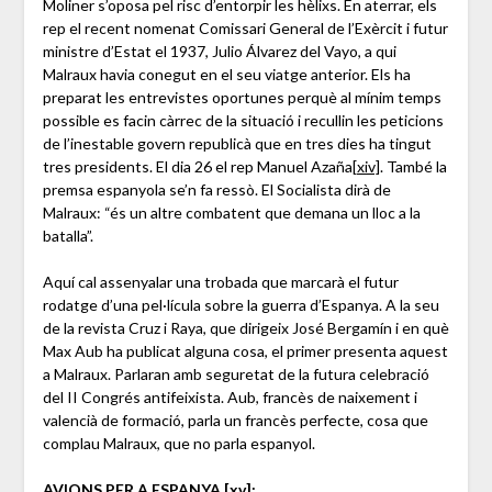
Moliner s’oposa pel risc d’entorpir les hèlixs. En aterrar, els
rep el recent nomenat Comissari General de l’Exèrcit i futur
ministre d’Estat el 1937, Julio Álvarez del Vayo, a qui
Malraux havia conegut en el seu viatge anterior. Els ha
preparat les entrevistes oportunes perquè al mínim temps
possible es facin càrrec de la situació i recullin les peticions
de l’inestable govern republicà que en tres dies ha tingut
tres presidents. El dia 26 el rep Manuel Azaña
[xiv]
. També la
premsa espanyola se’n fa ressò. El Socialista dirà de
Malraux: “és un altre combatent que demana un lloc a la
batalla”.
Aquí cal assenyalar una trobada que marcarà el futur
rodatge d’una pel·lícula sobre la guerra d’Espanya. A la seu
de la revista Cruz i Raya, que dirigeix ​​José Bergamín i en què
Max Aub ha publicat alguna cosa, el primer presenta aquest
a Malraux. Parlaran amb seguretat de la futura celebració
del II Congrés antifeixista. Aub, francès de naixement i
valencià de formació, parla un francès perfecte, cosa que
complau Malraux, que no parla espanyol.
AVIONS PER A ESPANYA
[xv]
: