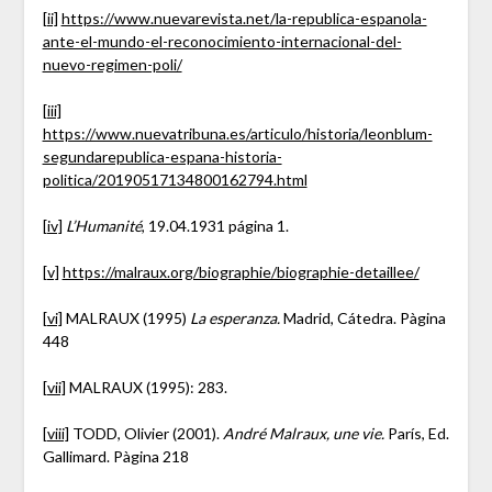
[ii]
https://www.nuevarevista.net/la-republica-espanola-
ante-el-mundo-el-reconocimiento-internacional-del-
nuevo-regimen-poli/
[iii]
https://www.nuevatribuna.es/articulo/historia/leonblum-
segundarepublica-espana-historia-
politica/20190517134800162794.html
[iv]
L’Humanité
, 19.04.1931 página 1.
[v]
https://malraux.org/biographie/biographie-detaillee/
[vi]
MALRAUX (1995)
La esperanza.
Madrid, Cátedra. Pàgina
448
[vii]
MALRAUX (1995): 283.
[viii]
TODD, Olivier (2001).
André Malraux, une vie.
París, Ed.
Gallimard. Pàgina 218