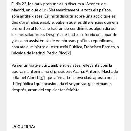
El dia 22, Malraux pronuncia un discurs a l’Ateneu de
Madrid, en què diu: «Sistemàticament, a tots els països,
som antifeixistes. És inútil discutir sobre una acció que és
des d’ara indispensable. Sabem que les diferències que ens
enfronten al feixisme hauran de ser dirimides algun dia per
les metralladores». Després de l’acte, s’ofereix un sopar de
gala, amb assistència de nombrosos polítics republicans,
com ara el ministre d’Instrucció Pública, Francisco Barnés, o
l’alcalde de Madrid, Pedro Rico
[x]
.
Va ser un viatge curt, amb entrevistes rellevants com la
que va mantenir amb el president Azaña, Antonio Machado
o Rafael Alberti
[xi]
, que afirmaria la seva clara aposta per la
II República i que ocasionaria el segon viatge setmanes
després, arran del cop d’estat feixista.
LA GUERRA: