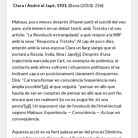
Clara i André al Japó, 1931.
(Bona (2010): 256)
Malraux, pocs mesos després d’haver patit el suïcidi del seu
pare, està immers en un debat teòric amb Trotsky i el seu
article: “La Revolució estrangulada” a què respon a la NRF
amb la seva “Resposta a Trotsky”. Al cap de pocs dies,
emprèn amb la seva esposa Clara un llarg viatge que el
portarà a Rússia, Índia, Xina i Japó
[v]
. Després d’una
trajectòria marcada per l’art, no exempta de polèmica, el
contacte amb altres cultures i situacions polítiques el va
inclinant cap a un posicionament clarament d’esquerres.
Dirà: “Cal transformar en consciència l’experiència més
àmplia possible”
[vi]
, al que seguirà: “pensar en allò que
hauria de ser en comptes de pensar en allò que es pot fer,
encara que res realment bo no es pugui fer, és una
pesta”
[vii]
. Un exponent clar de l’evolució de l’intel·lectual
segons Malraux: Experiència — Consciència — Actuar en
conseqüència.
Aquesta acció es va fent palesa arran del procés Dimitrov,