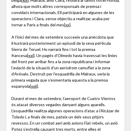
belga
[xix]
. Malraux, amb Clara, residirà al famós hotel Florida,
alhora que molts altres corresponsals de premsa i
convidats internacionals. Ell participarà en algunes de les
operacions i Clara, sense objectiu a realitzar, acaba per
tornar a París a finals del mes
[xx]
.
A l’inici del mes de setembre succeeix una anècdota que
il·lustrarà posteriorment un episodi de la seva pel·lícula
Sierra de Teruel. Ho narrarà fins i tot la premsa
francesa
[xxi]
. Un pagès d’Olmedo havia travessat les línies
del front per arribar fins a la zona republicana i informar
l’aviació de la situació d’un aeròdrom camuflat a la zona
d’Arévalo. Destruït per l’esquadrilla de Malraux, seria la
primera vegada que s’esmentaria aquesta a la premsa
espanyola
[xxii]
.
Durant el mes de setembre, l’aeroport de Cuatro Vientos
és atacat diverses vegades danyant alguns aparells.
L’esquadrilla realitza algunes operacions d’atac a l’Alcázar de
Toledo i, a finals de mes, pateix un dels seus pitjors
revessos. En un combat aeri amb avions Fiat rebels, un avió
Potez s’estrella causant tres morts, entre elles el