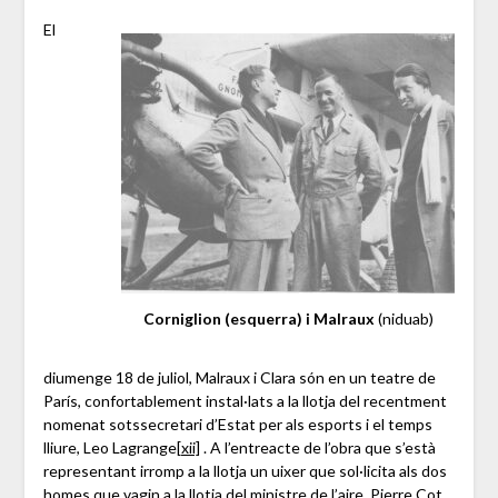
El
Corniglion (esquerra) i Malraux
(niduab)
diumenge 18 de juliol, Malraux i Clara són en un teatre de
París, confortablement instal·lats a la llotja del recentment
nomenat sotssecretari d’Estat per als esports i el temps
lliure, Leo Lagrange
[xii]
. A l’entreacte de l’obra que s’està
representant irromp a la llotja un uixer que sol·licita als dos
homes que vagin a la llotja del ministre de l’aire, Pierre Cot.