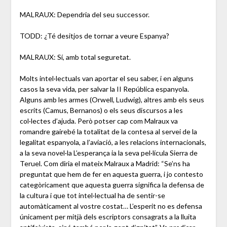
MALRAUX: Dependria del seu successor.
TODD: ¿Té desitjos de tornar a veure Espanya?
MALRAUX: Sí, amb total seguretat.
Molts intel·lectuals van aportar el seu saber, i en alguns
casos la seva vida, per salvar la II República espanyola.
Alguns amb les armes (Orwell, Ludwig), altres amb els seus
escrits (Camus, Bernanos) o els seus discursos a les
col·lectes d’ajuda. Però potser cap com Malraux va
romandre gairebé la totalitat de la contesa al servei de la
legalitat espanyola, a l’aviació, a les relacions internacionals,
a la seva novel·la L’esperança ia la seva pel·lícula Sierra de
Teruel. Com diria el mateix Malraux a Madrid: “Se’ns ha
preguntat que hem de fer en aquesta guerra, i jo contesto
categòricament que aquesta guerra significa la defensa de
la cultura i que tot intel·lectual ha de sentir-se
automàticament al vostre costat… L’esperit no es defensa
únicament per mitjà dels escriptors consagrats a la lluita