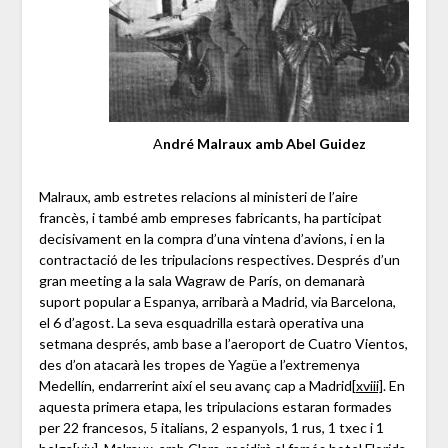
A
ndré Malraux amb Abel Guidez
Malraux, amb estretes relacions al ministeri de l’aire
francès, i també amb empreses fabricants, ha participat
decisivament en la compra d’una vintena d’avions, i en la
contractació de les tripulacions respectives. Després d’un
gran meeting a la sala Wagraw de París, on demanarà
suport popular a Espanya, arribarà a Madrid, via Barcelona, ​​
el 6 d’agost. La seva esquadrilla estarà operativa una
setmana després, amb base a l’aeroport de Cuatro Vientos,
des d’on atacarà les tropes de Yagüe a l’extremenya
Medellín, endarrerint així el seu avanç cap a Madrid
[xviii]
. En
aquesta primera etapa, les tripulacions estaran formades
per 22 francesos, 5 italians, 2 espanyols, 1 rus, 1 txec i 1