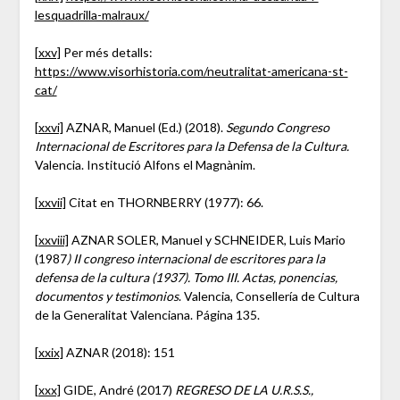
lesquadrilla-malraux/
[xxv]
Per més detalls:
https://www.visorhistoria.com/neutralitat-americana-st-
cat/
[xxvi]
AZNAR, Manuel (Ed.) (2018).
Segundo Congreso
Internacional de Escritores para la Defensa de la Cultura.
Valencia. Institució Alfons el Magnànim.
[xxvii]
Citat en THORNBERRY (1977): 66.
[xxviii]
AZNAR SOLER, Manuel y SCHNEIDER, Luis Mario
(1987
) II congreso internacional de escritores para la
defensa de la cultura (1937). Tomo III. Actas, ponencias,
documentos y testimonios
. Valencia, Consellería de Cultura
de la Generalitat Valenciana. Página 135.
[xxix]
AZNAR (2018): 151
[xxx]
GIDE, André (2017)
REGRESO DE LA U.R.S.S.,