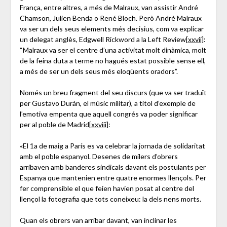
França, entre altres, a més de Malraux, van assistir André
Chamson, Julien Benda o René Bloch. Però André Malraux
va ser un dels seus elements més decisius, com va explicar
un delegat anglès, Edgwell Rickword a la Left Review
[xxvii]
:
“Malraux va ser el centre d’una activitat molt dinàmica, molt
de la feina duta a terme no hagués estat possible sense ell,
a més de ser un dels seus més eloqüents oradors”.
Només un breu fragment del seu discurs (que va ser traduït
per Gustavo Durán, el músic militar), a títol d’exemple de
l’emotiva empenta que aquell congrés va poder significar
per al poble de Madrid
[xxviii]
:
«El 1a de maig a París es va celebrar la jornada de solidaritat
amb el poble espanyol. Desenes de milers d’obrers
arribaven amb banderes sindicals davant els postulants per
Espanya que mantenien entre quatre enormes llençols. Per
fer comprensible el que feien havien posat al centre del
llençol la fotografia que tots coneixeu: la dels nens morts.
Quan els obrers van arribar davant, van inclinar les