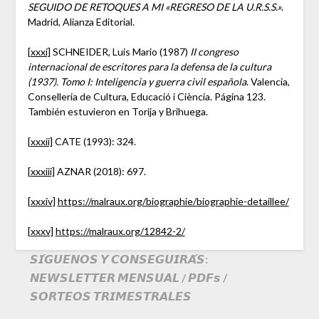
SEGUIDO DE RETOQUES A MI «REGRESO DE LA U.R.S.S.»
.
Madrid, Alianza Editorial.
[xxxi]
SCHNEIDER, Luis Mario (1987)
II congreso
internacional de escritores para la defensa de la cultura
(1937). Tomo I: Inteligencia y guerra civil española
. Valencia,
Conselleria de Cultura, Educació i Ciència. Página 123.
También estuvieron en Torija y Brihuega.
[xxxii]
CATE (1993): 324.
[xxxiii]
AZNAR (2018): 697.
[xxxiv]
https://malraux.org/biographie/biographie-detaillee/
[xxxv]
https://malraux.org/12842-2/
𝙎𝙄́𝙂𝙐𝙀𝙉𝙊𝙎 𝙔 𝘾𝙊𝙉𝙎𝙀𝙂𝙐𝙄𝙍𝘼́𝙎:
𝙉𝙀𝙒𝙎𝙇𝙀𝙏𝙏𝙀𝙍 𝙈𝙀𝙉𝙎𝙐𝘼𝙇 / 𝙋𝘿𝙁𝙨 /
𝙎𝙊𝙍𝙏𝙀𝙊𝙎 𝙏𝙍𝙄𝙈𝙀𝙎𝙏𝙍𝘼𝙇𝙀𝙎