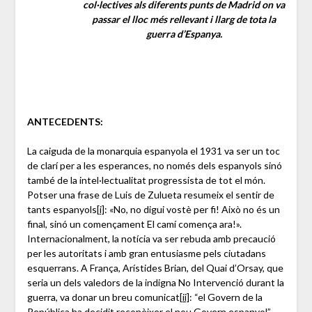
col·lectives als diferents punts de Madrid on va
passar el lloc més rellevant i llarg de tota la
guerra d’Espanya.
ANTECEDENTS:
La caiguda de la monarquia espanyola el 1931 va ser un toc
de clarí per a les esperances, no només dels espanyols sinó
també de la intel·lectualitat progressista de tot el món.
Potser una frase de Luis de Zulueta resumeix el sentir de
tants espanyols
[i]
: «No, no digui vostè per fi! Això no és un
final, sinó un començament El camí comença ara!».
Internacionalment, la notícia va ser rebuda amb precaució
per les autoritats i amb gran entusiasme pels ciutadans
esquerrans. A França, Arístides Brian, del Quai d’Orsay, que
seria un dels valedors de la indigna No Intervenció durant la
guerra, va donar un breu comunicat
[ii]
: “el Govern de la
República ha decidit reconèixer el nou Govern espanyol”.