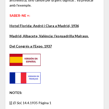
antifeixista, sinó també per la gent dignitat”. Va predicar
amb l’exemple.
SABER-NE +:
Hotel Florida: André i Clara a Madrid, 1936
Madrid, Albacete, València: l’esquadrilla Malraux.
Del Congrés a l’Expo. 1937
NOTES:
[i]
El Sol,
14.4.1935 Página 1