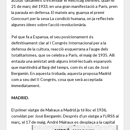
acusat falsament d’incendiar el Reichtag berlinès, quan el
21 de març del 1933, en una gran manifestació a París, pren
la paraula en defensa. El mateix any, guanya el premi
Goncourt per la seva La condició humana, on ja reflecteix
algunes idees sobre l’acció revolucionària.
Pel que fa a Espanya, el seu posicionament és
definitivament clar al I Congrés Internacional per a la
defensa de la cultura, reacció esquerrana a l’auge dels
totalitarismes, que se celebra a París, el maig de 1935. Allí
entaula una amistat amb alguns intel·lectuals espanyols
que mantindrà al llarg del temps, com és el cas de José
Bergamín. En aquesta trobada, aquesta proposa Madrid
com a seu del II Congrés, cosa que serà acceptada
immediatament.
MADRID.
El primer viatge de Malraux a Madrid ja té lloc el 1936,
convidat per José Bergamín. Després d’un viatge a l’URSS al
març, el 17 de maig,
André Malraux es desplaça a la capital