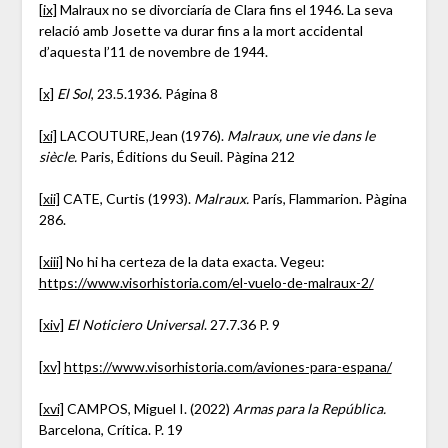
[ix]
Malraux no se divorciaría de Clara fins el 1946. La seva
relació amb Josette va durar fins a la mort accidental
d’aquesta l’11 de novembre de 1944.
[x]
El Sol
, 23.5.1936. Página 8
[xi]
LACOUTURE,Jean (1976).
Malraux, une vie dans le
siècle.
Paris, Éditions du Seuil. Pàgina 212
[xii]
CATE, Curtis (1993).
Malraux.
París, Flammarion. Pàgina
286.
[xiii]
No hi ha certeza de la data exacta. Vegeu:
https://www.visorhistoria.com/el-vuelo-de-malraux-2/
[xiv]
El Noticiero Universal
. 27.7.36 P. 9
[xv]
https://www.visorhistoria.com/aviones-para-espana/
[xvi]
CAMPOS, Miguel I. (2022)
Armas para la República.
Barcelona, Crítica. P. 19