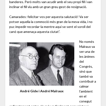
banderes. Però molts van acudir amb el seu propi fill i van
inclinar el fill viu amb un gran greu gest de resignació.
Camarades: felicitar-vos per aquesta salutació! Va ser
potser aquella la commoció més gran de la meva vida, i no
puc impedir recordar-la mentre aquí se sent el soroll del
canó que amenaça aquesta ciutat”.
No només
Malraux va
ser una de
les ànimes
del
Congrés,
sinó que
també va
contribuir a
calmar
André Gide i André Malraux
l’ambient
en el
conegut