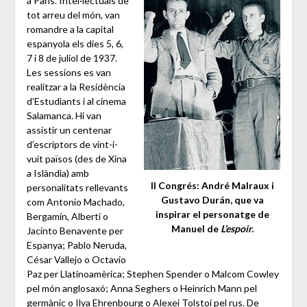
a París. Intel·lectuals de
tot arreu del món, van
romandre a la capital
espanyola els dies 5, 6,
7 i 8 de juliol de 1937.
Les sessions es van
realitzar a la Residència
d’Estudiants i al cinema
Salamanca. Hi van
assistir un centenar
d’escriptors de vint-i-
vuit països (des de Xina
a Islàndia) amb
II Congrés: André Malraux i
personalitats rellevants
Gustavo Durán, que va
com Antonio Machado,
inspirar el personatge de
Bergamín, Alberti o
Manuel de
L’espoir.
Jacinto Benavente per
Espanya; Pablo Neruda,
César Vallejo o Octavio
Paz per Llatinoamèrica; Stephen Spender o Malcom Cowley
pel món anglosaxó; Anna Seghers o Heinrich Mann pel
germànic o Ilya Ehrenbourg o Alexei Tolstoi pel rus. De