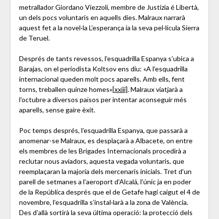
metrallador Giordano Viezzoli, membre de Justizia é Libertà,
un dels pocs voluntaris en aquells dies. Malraux narrarà
aquest fet a la novel·la L’esperança ia la seva pel·lícula Sierra
de Teruel.
Després de tants revessos, l’esquadrilla Espanya s’ubica a
Barajas, on el periodista Koltsov ens diu: «A l’esquadrilla
internacional queden molt pocs aparells. Amb ells, fent
torns, treballen quinze homes»
[xxiii]
. Malraux viatjarà a
l’octubre a diversos països per intentar aconseguir més
aparells, sense gaire èxit.
Poc temps després, l’esquadrilla Espanya, que passarà a
anomenar-se Malraux, es desplaçarà a Albacete, on entre
els membres de les Brigades Internacionals procedirà a
reclutar nous aviadors, aquesta vegada voluntaris, que
reemplaçaran la majoria dels mercenaris inicials. Tret d’un
parell de setmanes a l’aeroport d’Alcalá, l’únic ja en poder
de la República després que el de Getafe hagi caigut el 4 de
novembre, l’esquadrilla s’instal·larà a la zona de València.
Des d’allà sortirà la seva última operació: la protecció dels