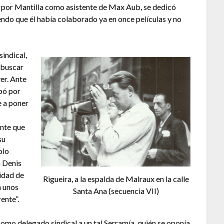
 por Mantilla como asistente de Max Aub, se dedicó
iendo que él había colaborado ya en once películas y no
sindical,
 buscar
er. Ante
abó por
e a poner
ente que
su
olo
a Denis
idad de
Rigueira, a la espalda de Malraux en la calle
n unos
Santa Ana (secuencia VII)
rente”.
e como delegado sindical a un tal Serramía, quién se oponía