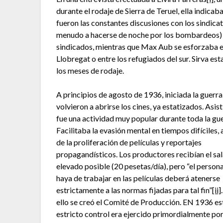
durante el rodaje de Sierra de Teruel, ella indicab
fueron las constantes discusiones con los sindicat
menudo a hacerse de noche por los bombardeos) y 
sindicados, mientras que Max Aub se esforzaba en
Llobregat o entre los refugiados del sur. Sirva es
los meses de rodaje.
A principios de agosto de 1936, iniciada la guerra
volvieron a abrirse los cines, ya estatizados. Asisti
fue una actividad muy popular durante toda la gue
Facilitaba la evasión mental en tiempos difíciles, 
de la proliferación de películas y reportajes
propagandísticos. Los productores recibían el sa
elevado posible (20 pesetas/día), pero “el person
haya de trabajar en las películas deberá atenerse
estrictamente a las normas fijadas para tal fin”
[ii]
ello se creó el Comité de Producción. EN 1936 es
estricto control era ejercido primordialmente po