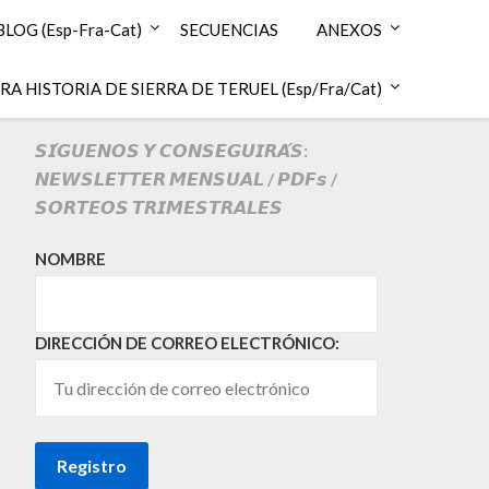
BLOG (Esp-Fra-Cat)
SECUENCIAS
ANEXOS
A HISTORIA DE SIERRA DE TERUEL (Esp/Fra/Cat)
𝙎𝙄́𝙂𝙐𝙀𝙉𝙊𝙎 𝙔 𝘾𝙊𝙉𝙎𝙀𝙂𝙐𝙄𝙍𝘼́𝙎:
𝙉𝙀𝙒𝙎𝙇𝙀𝙏𝙏𝙀𝙍 𝙈𝙀𝙉𝙎𝙐𝘼𝙇 / 𝙋𝘿𝙁𝙨 /
𝙎𝙊𝙍𝙏𝙀𝙊𝙎 𝙏𝙍𝙄𝙈𝙀𝙎𝙏𝙍𝘼𝙇𝙀𝙎
NOMBRE
DIRECCIÓN DE CORREO ELECTRÓNICO: