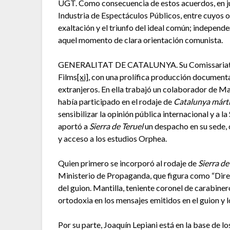
UGT. Como consecuencia de estos acuerdos, en jul
Industria de Espectáculos Públicos, entre cuyos o
exaltación y el triunfo del ideal común; independe
aquel momento de clara orientación comunista.
GENERALITAT DE CATALUNYA. Su Comissariat
Films
[xi]
, con una prolífica producción documenta
extranjeros. En ella trabajó un colaborador de M
había participado en el rodaje de
Catalunya márti
sensibilizar la opinión pública internacional y a l
aportó a
Sierra de Teruel
un despacho en su sede, 
y acceso a los estudios Orphea.
Quien primero se incorporó al rodaje de
Sierra de
Ministerio de Propaganda, que figura como “Dir
del guion. Mantilla, teniente coronel de carabine
ortodoxia en los mensajes emitidos en el guion y l
Por su parte, Joaquín Lepiani está en la base de 