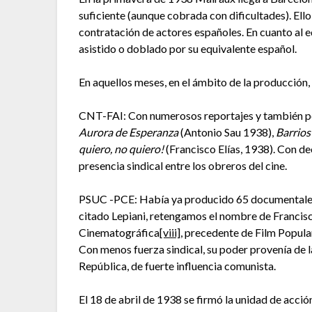
suficiente (aunque cobrada con dificultades). Ello 
contratación de actores españoles. En cuanto al e
asistido o doblado por su equivalente español.
En aquellos meses, en el ámbito de la producción,
CNT-FAI: Con numerosos reportajes y también pel
Aurora de Esperanza
(Antonio Sau 1938),
Barrios
quiero, no quiero!
(Francisco Elías, 1938). Con de
presencia sindical entre los obreros del cine.
PSUC -PCE: Había ya producido 65 documentales y
citado Lepiani, retengamos el nombre de Francisc
Cinematográfica
[viii]
, precedente de Film Popula
Con menos fuerza sindical, su poder provenía de la
República, de fuerte influencia comunista.
El 18 de abril de 1938 se firmó la unidad de acci