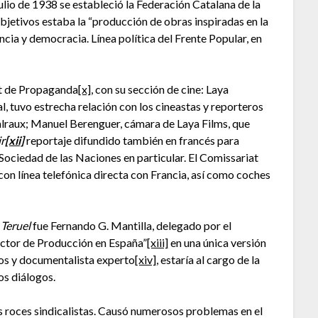
io de 1938 se estableció la Federación Catalana de la
bjetivos estaba la “producción de obras inspiradas en la
ncia y democracia. Línea política del Frente Popular, en
 de Propaganda
[x]
, con su sección de cine: Laya
l, tuvo estrecha relación con los cineastas y reporteros
alraux; Manuel Berenguer, cámara de Laya Films, que
r
[xii]
reportaje difundido también en francés para
a Sociedad de las Naciones en particular. El Comissariat
con línea telefónica directa con Francia, así como coches
 Teruel
fue Fernando G. Mantilla, delegado por el
ector de Producción en España”
[xiii]
en una única versión
ros y documentalista experto
[xiv]
, estaría al cargo de la
os diálogos.
los roces sindicalistas. Causó numerosos problemas en el