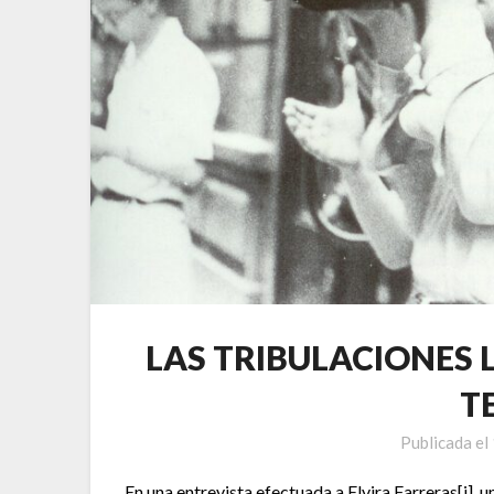
LAS TRIBULACIONES 
T
Publicada el
En una entrevista efectuada a Elvira Farreras
[i]
, 