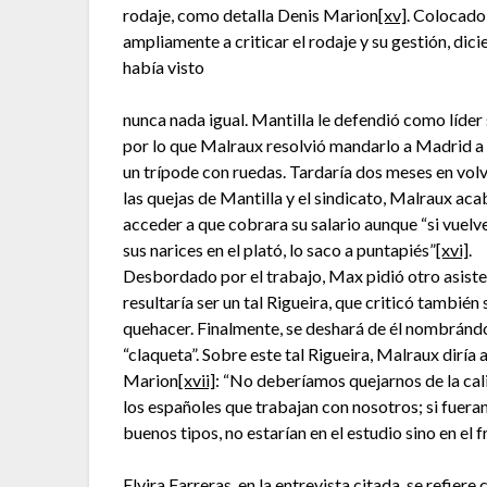
rodaje, como detalla Denis Marion
[xv]
. Colocado
ampliamente a criticar el rodaje y su gestión, dic
había visto
nunca nada igual. Mantilla le defendió como líder 
por lo que Malraux resolvió mandarlo a Madrid a
un trípode con ruedas. Tardaría dos meses en volv
las quejas de Mantilla y el sindicato, Malraux ac
acceder a que cobrara su salario aunque “si vuelv
sus narices en el plató, lo saco a puntapiés”
[xvi]
.
Desbordado por el trabajo, Max pidió otro asist
resultaría ser un tal Rigueira, que criticó también 
quehacer. Finalmente, se deshará de él nombránd
“claqueta”. Sobre este tal Rigueira, Malraux diría 
Marion
[xvii]
: “No deberíamos quejarnos de la cal
los españoles que trabajan con nosotros; si fuera
buenos tipos, no estarían en el estudio sino en el f
Elvira Farreras, en la entrevista citada, se refier