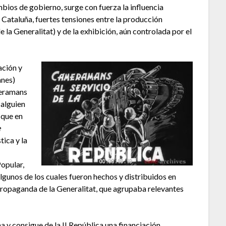
mbios de gobierno, surge con fuerza la influencia
n Cataluña, fuertes tensiones entre la producción
la Generalitat) y de la exhibición, aún controlada por el
ación y
anes)
meramans
 alguien
(que en
e
tica y la
Popular,
algunos de los cuales fueron hechos y distribuidos en
Propaganda de la Generalitat, que agrupaba relevantes
 y consigue de la II República una financiación