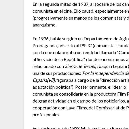
En la segunda mitad de 1937, al socaire de los ca
comunista en el cine. Ello causó, especialmente e
(progresivamente en manos de los comunistas y de 
anarquismo.
En 1936, había surgido un Departamento de Agit
Propaganda, adscrito al PSUC (comunistas catal
con la que colaboraba una entidad llamada “Ca
al Servicio de la República”, donde encontramos a
relacionado con
Sierra de Teruel
, Joaquín Lepiani 
una de sus producciones:
Por la independencia d
España
[vii]
, figuraba a cargo de la “dirección artís
adaptación política”). Posteriormente, el ideario
comunista se consolidaría en la productora Film 
de gran actividad en el campo de los noticiarios, 
cooperación con Laya Films, del Comissariat de 
profesionales.
En la primavera de 1938 Malraux llega a Barcelona