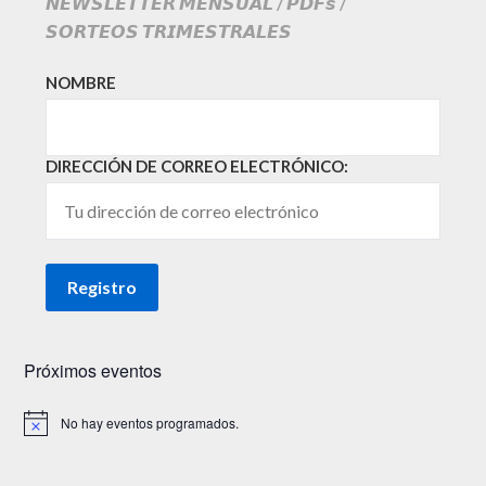
𝙉𝙀𝙒𝙎𝙇𝙀𝙏𝙏𝙀𝙍 𝙈𝙀𝙉𝙎𝙐𝘼𝙇 / 𝙋𝘿𝙁𝙨 /
𝙎𝙊𝙍𝙏𝙀𝙊𝙎 𝙏𝙍𝙄𝙈𝙀𝙎𝙏𝙍𝘼𝙇𝙀𝙎
NOMBRE
DIRECCIÓN DE CORREO ELECTRÓNICO:
Próximos eventos
No hay eventos programados.
Aviso