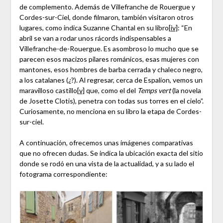
de complemento. Además de Villefranche de Rouergue y
Cordes-sur-Ciel, donde filmaron, también visitaron otros
lugares, como indica Suzanne Chantal en su libro
[iv]
: “En
abril se van a rodar unos rácords indispensables a
Villefranche-de-Rouergue. Es asombroso lo mucho que se
parecen esos macizos pilares románicos, esas mujeres con
mantones, esos hombres de barba cerrada y chaleco negro,
a los catalanes (¿?). Al regresar, cerca de Espalion, vemos un
maravilloso castillo
[v]
que, como el del
Temps vert
(la novela
de Josette Clotis), penetra con todas sus torres en el cielo”.
Curiosamente, no menciona en su libro la etapa de Cordes-
sur-ciel.
A continuación, ofrecemos unas imágenes comparativas
que no ofrecen dudas. Se indica la ubicación exacta del sitio
donde se rodó en una vista de la actualidad, y a su lado el
fotograma correspondiente: