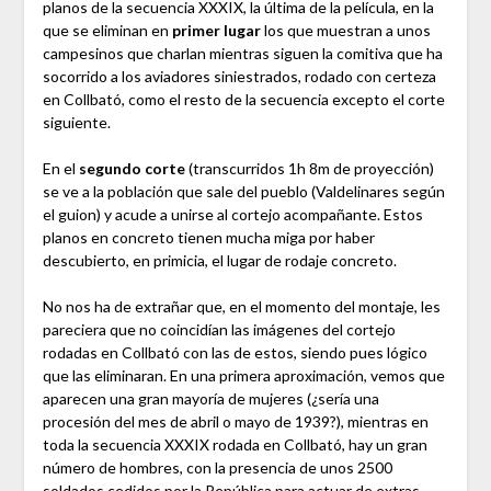
planos de la secuencia XXXIX, la última de la película, en la
que se eliminan en
primer lugar
los que muestran a unos
campesinos que charlan mientras siguen la comitiva que ha
socorrido a los aviadores siniestrados, rodado con certeza
en Collbató, como el resto de la secuencia excepto el corte
siguiente.
En el
segundo corte
(transcurridos 1h 8m de proyección)
se ve a la población que sale del pueblo (Valdelinares según
el guion) y acude a unirse al cortejo acompañante. Estos
planos en concreto tienen mucha miga por haber
descubierto, en primicia, el lugar de rodaje concreto.
No nos ha de extrañar que, en el momento del montaje, les
pareciera que no coincidían las imágenes del cortejo
rodadas en Collbató con las de estos, siendo pues lógico
que las eliminaran. En una primera aproximación, vemos que
aparecen una gran mayoría de mujeres (¿sería una
procesión del mes de abril o mayo de 1939?), mientras en
toda la secuencia XXXIX rodada en Collbató, hay un gran
número de hombres, con la presencia de unos 2500
soldados cedidos por la República para actuar de extras.