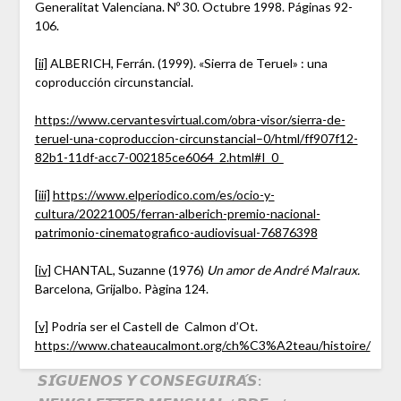
Generalitat Valenciana. Nº 30. Octubre 1998. Páginas 92-
106.
[ii]
ALBERICH, Ferrán. (1999). «Sierra de Teruel» : una
coproducción circunstancial.
https://www.cervantesvirtual.com/obra-visor/sierra-de-
teruel-una-coproduccion-circunstancial–0/html/ff907f12-
82b1-11df-acc7-002185ce6064_2.html#I_0_
[iii]
https://www.elperiodico.com/es/ocio-y-
cultura/20221005/ferran-alberich-premio-nacional-
patrimonio-cinematografico-audiovisual-76876398
[iv]
CHANTAL, Suzanne (1976)
Un amor de André Malraux.
Barcelona, Grijalbo. Pàgina 124.
[v]
Podria ser el Castell de Calmon d’Ot.
https://www.chateaucalmont.org/ch%C3%A2teau/histoire/
𝙎𝙄́𝙂𝙐𝙀𝙉𝙊𝙎 𝙔 𝘾𝙊𝙉𝙎𝙀𝙂𝙐𝙄𝙍𝘼́𝙎: