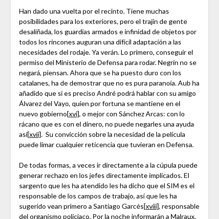
Han dado una vuelta por el recinto. Tiene muchas
posibilidades para los exteriores, pero el trajín de gente
desaliñada, los guardias armados e infinidad de objetos por
todos los rincones auguran una difícil adaptación a las
necesidades del rodaje. Ya verán. Lo primero, conseguir el
permiso del Ministerio de Defensa para rodar. Negrín no se
negará, piensan. Ahora que se ha puesto duro con los
catalanes, ha de demostrar que no es pura paranoia. Aub ha
añadido que si es preciso André podrá hablar con su amigo
Álvarez del Vayo, quien por fortuna se mantiene en el
nuevo gobierno
[xvi]
, o mejor con Sánchez Arcas: con lo
rácano que es con el dinero, no puede negarles una ayuda
así
[xvii]
. Su convicción sobre la necesidad de la película
puede limar cualquier reticencia que tuvieran en Defensa.
De todas formas, a veces ir directamente a la cúpula puede
generar rechazo en los jefes directamente implicados. El
sargento que les ha atendido les ha dicho que el SIM es el
responsable de los campos de trabajo, así que les ha
sugerido vean primero a Santiago Garcés
[xviii]
, responsable
del organismo policíaco. Por la noche informarán a Malraux.