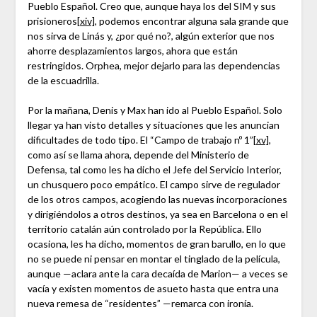
Pueblo Español. Creo que, aunque haya los del SIM y sus
prisioneros
[xiv]
, podemos encontrar alguna sala grande que
nos sirva de Linás y, ¿por qué no?, algún exterior que nos
ahorre desplazamientos largos, ahora que están
restringidos. Orphea, mejor dejarlo para las dependencias
de la escuadrilla.
Por la mañana, Denis y Max han ido al Pueblo Español. Solo
llegar ya han visto detalles y situaciones que les anuncian
dificultades de todo tipo. El “Campo de trabajo nº 1”
[xv]
,
como así se llama ahora, depende del Ministerio de
Defensa, tal como les ha dicho el Jefe del Servicio Interior,
un chusquero poco empático. El campo sirve de regulador
de los otros campos, acogiendo las nuevas incorporaciones
y dirigiéndolos a otros destinos, ya sea en Barcelona o en el
territorio catalán aún controlado por la República. Ello
ocasiona, les ha dicho, momentos de gran barullo, en lo que
no se puede ni pensar en montar el tinglado de la película,
aunque —aclara ante la cara decaída de Marion— a veces se
vacía y existen momentos de asueto hasta que entra una
nueva remesa de “residentes” —remarca con ironía.