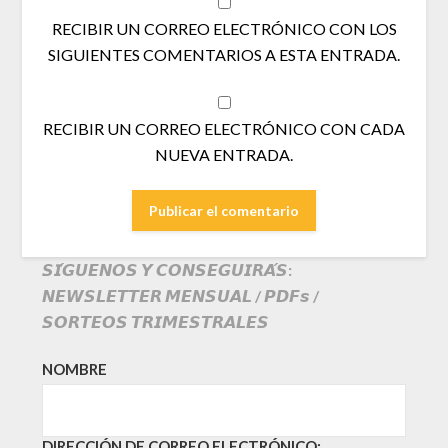
RECIBIR UN CORREO ELECTRÓNICO CON LOS
SIGUIENTES COMENTARIOS A ESTA ENTRADA.
RECIBIR UN CORREO ELECTRÓNICO CON CADA
NUEVA ENTRADA.
𝙎𝙄́𝙂𝙐𝙀𝙉𝙊𝙎 𝙔 𝘾𝙊𝙉𝙎𝙀𝙂𝙐𝙄𝙍𝘼́𝙎:
𝙉𝙀𝙒𝙎𝙇𝙀𝙏𝙏𝙀𝙍 𝙈𝙀𝙉𝙎𝙐𝘼𝙇 / 𝙋𝘿𝙁𝙨 /
𝙎𝙊𝙍𝙏𝙀𝙊𝙎 𝙏𝙍𝙄𝙈𝙀𝙎𝙏𝙍𝘼𝙇𝙀𝙎
NOMBRE
DIRECCIÓN DE CORREO ELECTRÓNICO: