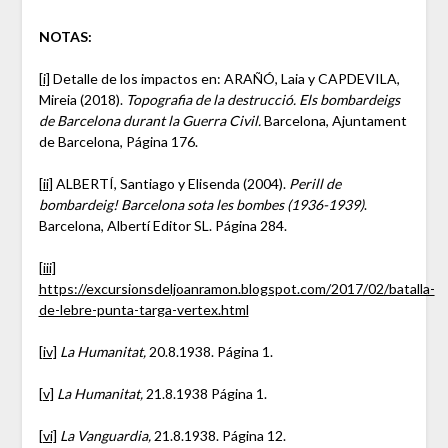
NOTAS:
[i]
Detalle de los impactos en: ARAÑÓ, Laia y CAPDEVILA,
Mireia (2018).
Topografia de la destrucció. Els bombardeigs
de Barcelona durant la Guerra Civil.
Barcelona, Ajuntament
de Barcelona, Página 176.
[ii]
ALBERTÍ, Santiago y Elisenda (2004).
Perill de
bombardeig! Barcelona sota les bombes (1936-1939)
.
Barcelona, Albertí Editor SL. Página 284.
[iii]
https://excursionsdeljoanramon.blogspot.com/2017/02/batalla-
de-lebre-punta-targa-vertex.html
[iv]
La Humanitat,
20.8.1938. Página 1.
[v]
La Humanitat,
21.8.1938 Página 1.
[vi]
La Vanguardia,
21.8.1938. Página 12.