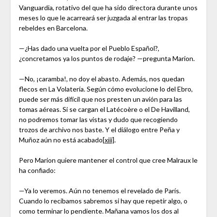
Vanguardia, rotativo del que ha sido directora durante unos
meses lo que le acarreará ser juzgada al entrar las tropas
rebeldes en Barcelona.
—¿Has dado una vuelta por el Pueblo Español?,
¿concretamos ya los puntos de rodaje? —pregunta Marion.
—No, ¡caramba!, no doy el abasto. Además, nos quedan
flecos en La Volatería. Según cómo evolucione lo del Ebro,
puede ser más difícil que nos presten un avión para las
tomas aéreas. Si se cargan el Latécoère o el De Havilland,
no podremos tomar las vistas y dudo que recogiendo
trozos de archivo nos baste. Y el diálogo entre Peña y
Muñoz aún no está acabado
[xiii]
.
Pero Marion quiere mantener el control que cree Malraux le
ha confiado:
—Ya lo veremos. Aún no tenemos el revelado de París.
Cuando lo recibamos sabremos si hay que repetir algo, o
como terminar lo pendiente. Mañana vamos los dos al