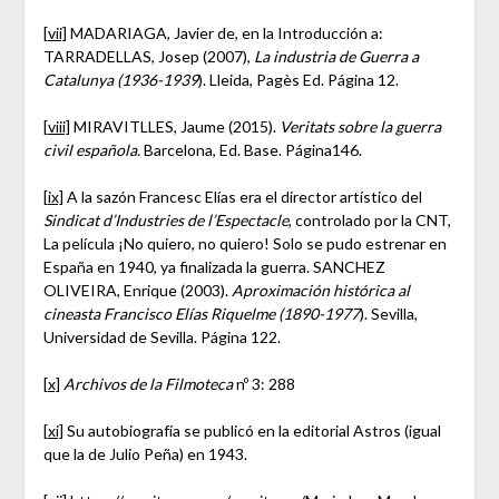
[vii]
MADARIAGA, Javier de, en la Introducción a:
TARRADELLAS, Josep (2007),
La industria de Guerra a
Catalunya (1936-1939
). Lleida, Pagès Ed. Página 12.
[viii]
MIRAVITLLES, Jaume (2015).
Veritats sobre la guerra
civil española.
Barcelona, Ed. Base. Página146.
[ix]
A la sazón Francesc Elías era el director artístico del
Sindicat d’Industries de l’Espectacle
, controlado por la CNT,
La película ¡No quiero, no quiero! Solo se pudo estrenar en
España en 1940, ya finalizada la guerra. SANCHEZ
OLIVEIRA, Enrique (2003).
Aproximación histórica al
cineasta Francisco Elías Riquelme (1890-1977
). Sevilla,
Universidad de Sevilla. Página 122.
[x]
Archivos de la Filmoteca
nº 3: 288
[xi]
Su autobiografía se publicó en la editorial Astros (igual
que la de Julio Peña) en 1943.