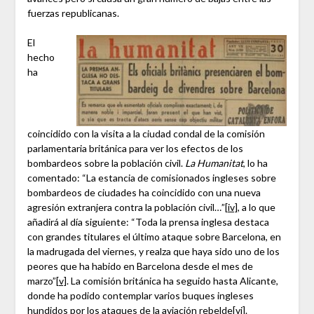
fuerzas republicanas.
El
hecho
ha
coincidido con la visita a la ciudad condal de la comisión
parlamentaria británica para ver los efectos de los
bombardeos sobre la población civil.
La Humanitat
, lo ha
comentado: “La estancia de comisionados ingleses sobre
bombardeos de ciudades ha coincidido con una nueva
agresión extranjera contra la población civil…”
[iv]
, a lo que
añadirá al día siguiente: “Toda la prensa inglesa destaca
con grandes titulares el último ataque sobre Barcelona, en
la madrugada del viernes, y realza que haya sido uno de los
peores que ha habido en Barcelona desde el mes de
marzo”
[v]
. La comisión británica ha seguido hasta Alicante,
donde ha podido contemplar varios buques ingleses
hundidos por los ataques de la aviación rebelde
[vi]
.