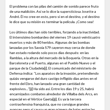
El problema con las pilas del camión de sonido parece fruto
de una maldición. Así se lo dice la supersticiosa Josette a
André. Él no cree en esto, pero sí en el destino, y el destino
le dice que su misión es terminar la película. ¡Como sea!
Los últimos días han sido terribles, forzando a la inactividad.
El intensísimo bombardeo del viernes 19 causó veinticuatro
muertos y más de 80 heridos. Algunas de las bombas
lanzadas por los Savoia S79 cayeron muy cerca de donde
han estado rodando solo pocos días después: en las
Ramblas, a la altura del mercado de la Boquería. Otras en la
Barceloneta y el Puerto, algunas en el Pueblo Nuevo y el
parque de la Ciudadela
[i]
. El comunicado del ministerio de
Defensa indica: “Los aparatos de la invasión, pretendiendo
quizás vengarse del duro castigo infligido días antes en el
frente del Ebro, han lanzado una gran cantidad de
explosivos…”
[ii]
Ha sido así. Entre los días 19 y 25, habrá
encarnizados combates alrededor de Villalba dels Arcs, en
especial en el Vértice Gaeta
[iii]
. Es ya la tercera
contraofensiva franquista, que no consigue grandes
avances pero sí causa un gran número de bajas entre las