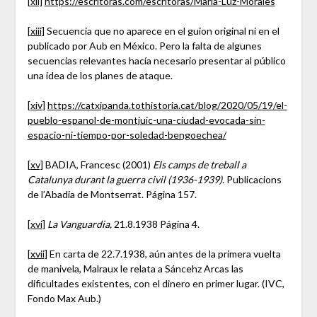
[xii]
https://escritoras.com/escritoras/Maria-Luz-Morales
[xiii]
Secuencia que no aparece en el guion original ni en el
publicado por Aub en México. Pero la falta de algunes
secuencias relevantes hacía necesario presentar al público
una idea de los planes de ataque.
[xiv]
https://catxipanda.tothistoria.cat/blog/2020/05/19/el-
pueblo-espanol-de-montjuic-una-ciudad-evocada-sin-
espacio-ni-tiempo-por-soledad-bengoechea/
[xv]
BADIA, Francesc (2001)
Els camps de treball a
Catalunya durant la guerra civil (1936-1939).
Publicacions
de l’Abadia de Montserrat. Página 157.
[xvi]
La Vanguardia,
21.8.1938 Página 4.
[xvii]
En carta de 22.7.1938, aún antes de la primera vuelta
de manivela, Malraux le relata a Sáncehz Arcas las
dificultades existentes, con el dinero en primer lugar. (IVC,
Fondo Max Aub.)